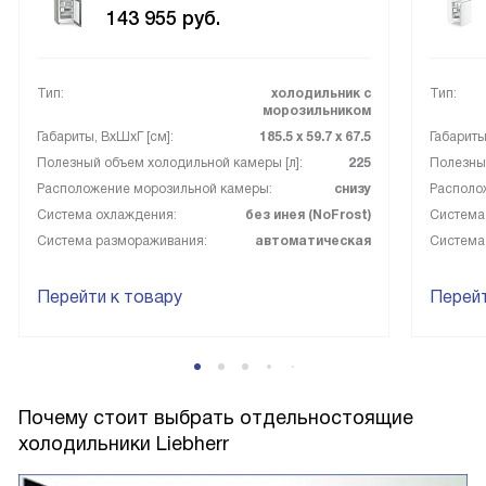
позволяет увеличить объем морозильной камеры, что
143 955
руб.
очень удобно для хранения больших продуктов или
замороженных продуктов.
Тип:
холодильник с
Тип:
Автономное сохранение холода на 24 часа - это просто
морозильником
спасение в случае отключения электроэнергии.
Габариты, ВxШxГ [см]:
185.5 х 59.7 х 67.5
Габариты
Полезный объем холодильной камеры [л]:
225
Полезный
В общем, я очень доволен этой покупкой. Она полностью
Расположение морозильной камеры:
снизу
Располо
оправдала мои ожидания и даже больше. Ни разу не
Система охлаждения:
без инея (NoFrost)
Система
пожалел о своем выборе.
Система размораживания:
автоматическая
Система
Перейти к товару
Перейт
Почему стоит выбрать отдельностоящие
холодильники Liebherr