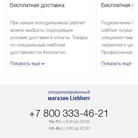
Бесплатная доставка
Бесплатная ус
При заказе холодильников Liebherr
Подключение бы
можно выбрать подходящие
Liebherr осущес
условия доставки и оплаты. Товары
специалистами 
со специальным лейблом
сервисного цент
доставляются бесплатно
Профессиональн
в пределах Москвы и МКАД
гарантия долгой
Показать ещё
Показать ещё
до подъезда, выезд за МКАД
эксплуатации те
оплачивается дополнительно.
и Санкт-Петербу
Товар со статусом в наличии может
со специальным
быть отгружен покупателю
подключается б
в течение трех дней. Доставка
мастера за МКА
в Санкт-Петербург и другие
за дополнительн
+7 800 333-46-21
регионы осуществляется через
Стоимость допо
транспортную компанию. После
по монтажу опре
Пн-Пт:
с 8:00 до 22:00
100% предоплаты наша компания
прайсу. Профес
Сб-Вс:
с 9:00 до 22:00
бесплатно доставляет заказ
и регулярное об