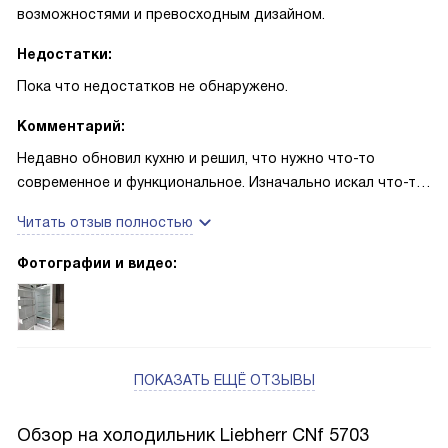
возможностями и превосходным дизайном.
Недостатки:
Пока что недостатков не обнаружено.
Комментарий:
Недавно обновил кухню и решил, что нужно что-то
современное и функциональное. Изначально искал что-то,
что было бы удобным в использовании и
Читать отзыв полностью
энергоэффективным. И я нашел идеальный вариант.
Фотографии и видео:
Сначала меня привлек дизайн - белый цвет и стальной
корпус выглядят очень стильно и современно. Также
понравилось, что двери можно перевешивать, что очень
удобно для моей кухни. Внутреннее светодиодное
освещение холодильной камеры создает приятную
ПОКАЗАТЬ ЕЩЁ ОТЗЫВЫ
атмосферу и обеспечивает хороший обзор продуктов.
Обзор на холодильник Liebherr CNf 5703
Но самое главное - это функциональность. Очень