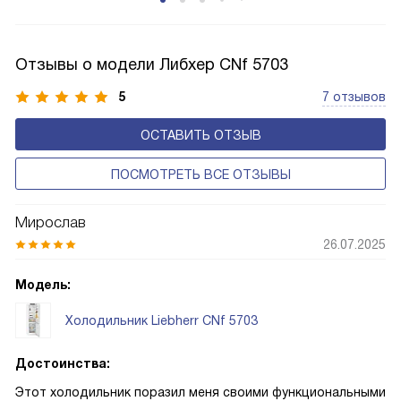
по охладительному контуру по принципу насоса. Чем
лучше работает «мотор» прибора, тем качественнее
и быстрее происходит охлаждение, затрачивается
Отзывы о модели Либхер CNf 5703
меньше электроэнергии.
5
7 отзывов
ОСТАВИТЬ ОТЗЫВ
ПОСМОТРЕТЬ ВСЕ ОТЗЫВЫ
Мирослав
26.07.2025
Модель:
Холодильник Liebherr CNf 5703
Достоинства:
Этот холодильник поразил меня своими функциональными