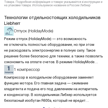
Товара. Подробная информация о товаре указывается в инструкции и
на упаковке товара. Используемое название в России Либхер
Технологии отдельностоящих холодильников
Liebherr
Отпуск (HolidayMode)
Режим отпуск (HolidayMode) — это возможность
не отключать полностью оборудование, но при этом
не расходовать электроэнергию в полную силу. Такое
решение более безопасно для техники, а также позволить
сэкономить на оплате счетов. В режиме HolidayMode
вентилятор и суперохлаждение не работают, а в камере
1 компрессор
устанавливается температура в районе +15 градусов. Это
Компрессор в холодильном оборудовании заменяет
позволяет сохранить продукты на определённое время
функцию мотора. Его главная задача — сжимание
и избежать появление неприятных запахов.
хладагента и подача его под давлением на испаритель
и конденсатор. В холодильниках Либхер используется
безопасный изобутан R600a, который не вредит
окружающей среде. Компрессор перегоняет его