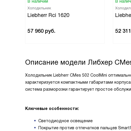
В наличии
В нали
Холодильник
Холодил
Liebherr Rci 1620
Liebhe
57 960
руб.
52 31
Описание модели
Либхер CMes
Холодильник Liebherr CMes 502 CoolMini оптималь
характеризуется компактными габаритами корпуса
система разморозки гарантирует простое обслужи
Ключевые особенности:
Светодиодное освещение
Покрытие против отпечатков пальцев Smart