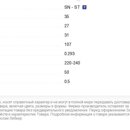
SN - ST
35
27
31
107
0.293
220-240
50
0.5
 носят справочный характер и не могут в полной мере передавать достове
вара, включая цвета, размеры и формы. Фирма-производитель оставляет за
лектацию товара без предварительного уведомления. Перед оформлением З
йств и характеристик Товара. Подробная информация о товаре указывается
России Либхер