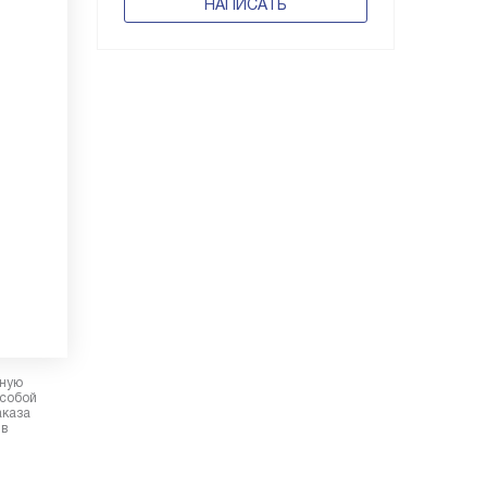
НАПИСАТЬ
рную
 собой
аказа
 в