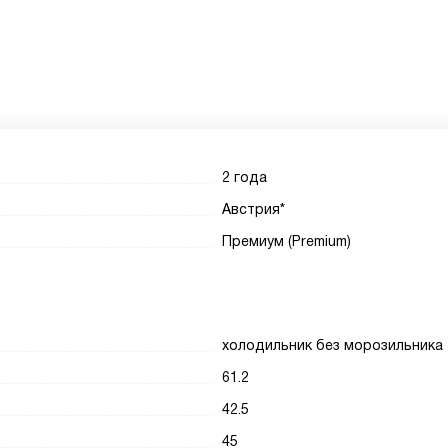
2 года
Австрия*
Премиум (Premium)
холодильник без морозильника
61.2
42.5
45