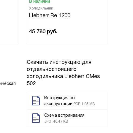
В наличии
В нали
Холодильник
Холоди
Liebherr Re 1200
Liebh
45 780
руб.
40 94
Скачать инструкцию для
отдельностоящего
холодильника
Liebherr CMes
502
ическая
Инструкция по
эксплуатации
PDF, 1.05 MB
Схема встраивания
JPG, 46.47 KB