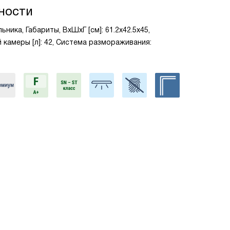
ности
ника, Габариты, ВxШxГ [см]: 61.2x42.5x45,
камеры [л]: 42, Система размораживания: