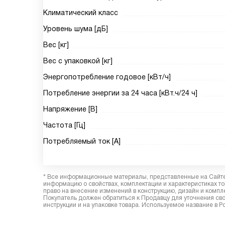
Климатический класс
Уровень шума [дБ]
Вес [кг]
Вес с упаковкой [кг]
Энергопотребление годовое [кВт/ч]
Потребление энергии за 24 часа [кВт.ч/24 ч]
Напряжение [В]
Частота [Гц]
Потребляемый ток [А]
* Все информационные материалы, представленные на Сайте,
информацию о свойствах, комплектации и характеристиках то
право на внесение изменений в конструкцию, дизайн и комп
Покупатель должен обратиться к Продавцу для уточнения сво
инструкции и на упаковке товара. Используемое название в 