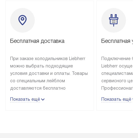
Бесплатная доставка
Бесплатная ус
При заказе холодильников Liebherr
Подключение бы
можно выбрать подходящие
Liebherr осущес
условия доставки и оплаты. Товары
специалистами 
со специальным лейблом
сервисного цент
доставляются бесплатно
Профессиональн
в пределах Москвы и МКАД
гарантия долгой
Показать ещё
Показать ещё
до подъезда, выезд за МКАД
эксплуатации те
оплачивается дополнительно.
и Санкт-Петербу
Товар со статусом в наличии может
со специальным
быть отгружен покупателю
подключается б
в течение трех дней. Доставка
мастера за МКА