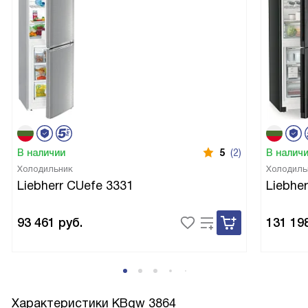
В наличии
5
(2)
В налич
Холодильник
Холодиль
Liebherr CUefe 3331
Liebhe
93 461
руб.
131 19
Характеристики
KBgw 3864