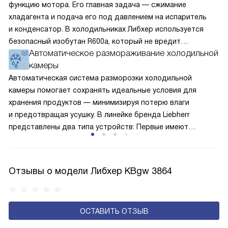
функцию мотора. Его главная задача — сжимание
хладагента и подача его под давлением на испаритель
и конденсатор. В холодильниках Либхер используется
безопасный изобутан R600a, который не вредит
Автоматическое размораживание холодильной
окружающей среде. Компрессор перегоняет его
камеры
по охладительному контуру по принципу насоса. Чем
лучше работает «мотор» прибора, тем качественнее
Автоматическая система разморозки холодильной
и быстрее происходит охлаждение, затрачивается
камеры помогает сохранять идеальные условия для
меньше электроэнергии.
хранения продуктов — минимизируя потерю влаги
и предотвращая усушку. В линейке бренда Liebherr
представлены два типа устройств: Первые имеют
открытую заднюю стенку, на которой при высокой
влажности может образовываться конденсат — это
естественный физический процесс. Второй тип — модели
Отзывы о модели Либхер KBgw 3864
с панелью, выполняющей функцию «сухой стенки». Такие
устройства обеспечивают более комфортную
эксплуатацию и чаще всего оснащены нулевой зоной
ОСТАВИТЬ ОТЗЫВ
свежести BioFresh 0°C. Они встречаются в сериях Plus,
Prime и Peak.