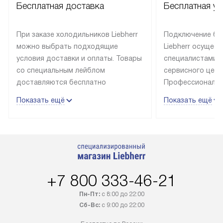
Бесплатная доставка
Бесплатная ус
При заказе холодильников Liebherr
Подключение бы
можно выбрать подходящие
Liebherr осущес
условия доставки и оплаты. Товары
специалистами 
со специальным лейблом
сервисного цент
доставляются бесплатно
Профессиональн
в пределах Москвы и МКАД
гарантия долгой
Показать ещё
Показать ещё
до подъезда, выезд за МКАД
эксплуатации те
оплачивается дополнительно.
и Санкт-Петербу
Товар со статусом в наличии может
со специальным
быть отгружен покупателю
подключается б
в течение трех дней. Доставка
мастера за МКА
в Санкт-Петербург и другие
за дополнительн
+7 800 333-46-21
регионы осуществляется через
Стоимость допо
транспортную компанию. После
по монтажу опре
Пн-Пт:
с 8:00 до 22:00
100% предоплаты наша компания
прайсу. Профес
Сб-Вс:
с 9:00 до 22:00
бесплатно доставляет заказ
и регулярное об