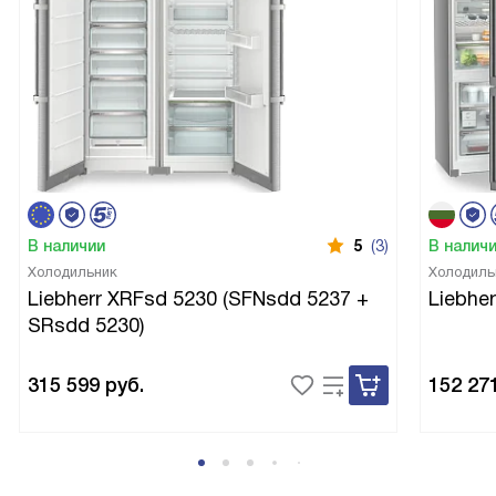
В наличии
5
(3)
В налич
Холодильник
Холодиль
Liebherr XRFsd 5230 (SFNsdd 5237 +
Liebhe
SRsdd 5230)
315 599
руб.
152 27