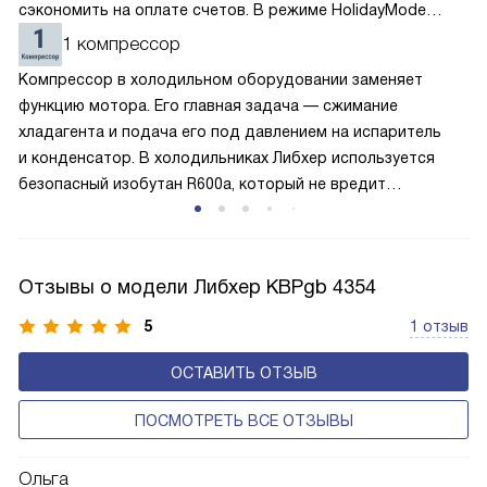
сэкономить на оплате счетов. В режиме HolidayMode
вентилятор и суперохлаждение не работают, а в камере
1 компрессор
устанавливается температура в районе +15 градусов. Это
Компрессор в холодильном оборудовании заменяет
позволяет сохранить продукты на определённое время
функцию мотора. Его главная задача — сжимание
и избежать появление неприятных запахов.
хладагента и подача его под давлением на испаритель
и конденсатор. В холодильниках Либхер используется
безопасный изобутан R600a, который не вредит
окружающей среде. Компрессор перегоняет его
по охладительному контуру по принципу насоса. Чем
лучше работает «мотор» прибора, тем качественнее
Отзывы о модели Либхер KBPgb 4354
и быстрее происходит охлаждение, затрачивается
меньше электроэнергии.
5
1 отзыв
ОСТАВИТЬ ОТЗЫВ
ПОСМОТРЕТЬ ВСЕ ОТЗЫВЫ
Ольга