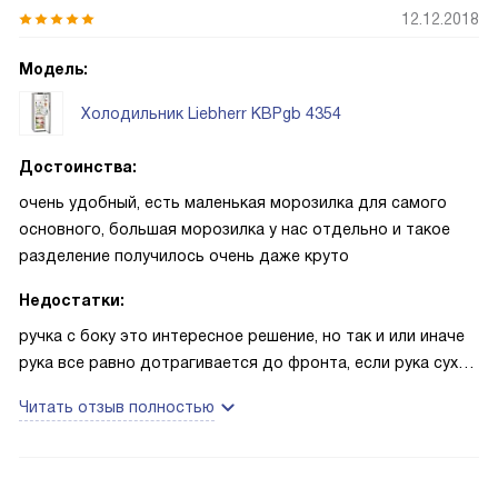
12.12.2018
Модель:
Холодильник Liebherr KBPgb 4354
Достоинства:
очень удобный, есть маленькая морозилка для самого
основного, большая морозилка у нас отдельно и такое
разделение получилось очень даже круто
Недостатки:
ручка с боку это интересное решение, но так и или иначе
рука все равно дотрагивается до фронта, если рука сухая
и чистая никаких отпечатков - это круто, но часто ли на
Читать отзыв полностью
кухне чистые руки) от воды следы остаются разводами, к
примеру