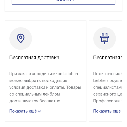
Бесплатная доставка
Бесплатная ус
При заказе холодильников Liebherr
Подключение бы
можно выбрать подходящие
Liebherr осущес
условия доставки и оплаты. Товары
специалистами 
со специальным лейблом
сервисного цент
доставляются бесплатно
Профессиональн
в пределах Москвы и МКАД
гарантия долгой
Показать ещё
Показать ещё
до подъезда, выезд за МКАД
эксплуатации те
оплачивается дополнительно.
и Санкт-Петербу