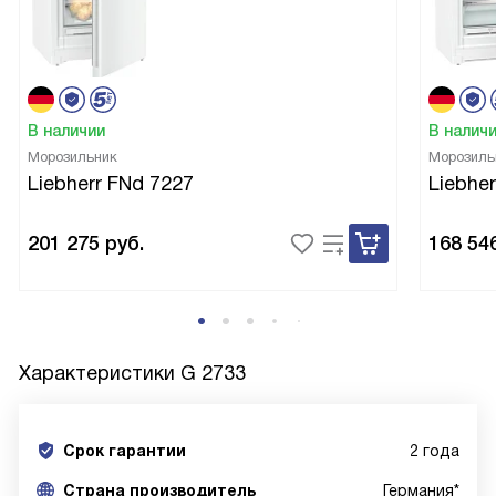
В наличии
В налич
Морозильник
Морозиль
Liebherr FNd 7227
Liebher
201 275
руб.
168 54
Характеристики
G 2733
Срок гарантии
2 года
Cтрана производитель
Германия*