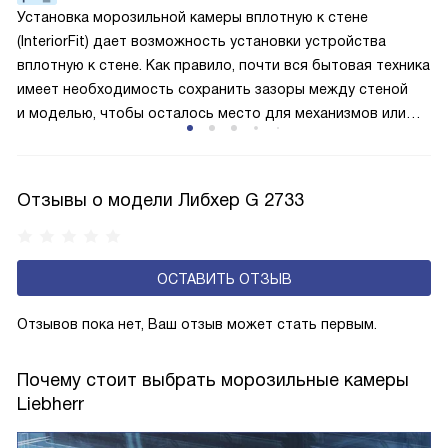
по охладительному контуру по принципу насоса. Чем
Установка морозильной камеры вплотную к стене
лучше работает «мотор» прибора, тем качественнее
(InteriorFit) дает возможность установки устройства
и быстрее происходит охлаждение, затрачивается
вплотную к стене. Как правило, почти вся бытовая техника
меньше электроэнергии.
имеет необходимость сохранить зазоры между стеной
и моделью, чтобы осталось место для механизмов или
для избежания перегрева. Морозилки с этой функцией
не имеют таких требований, благодаря чему их можно без
проблем устанавливать в ниши, встраивать в гарнитур или
Отзывы о модели Либхер G 2733
другими способами интегрировать в интерьер кухни
и других помещений. Если вы ограничены в пространстве
или просто хотите сохранить дизайн гармоничным,
ОСТАВИТЬ ОТЗЫВ
то модели с этим типом конструкции подойдут вам
идеально.
Отзывов пока нет, Ваш отзыв может стать первым.
Почему стоит выбрать морозильные камеры
Liebherr