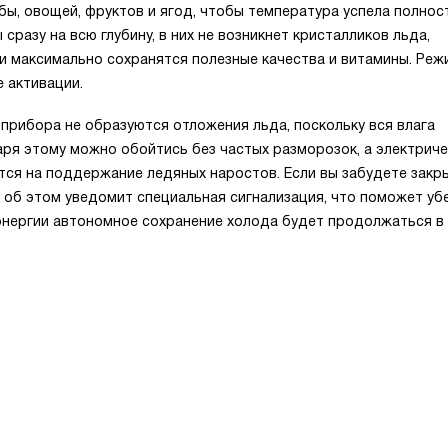
бы, овощей, фруктов и ягод, чтобы температура успела полно
сразу на всю глубину, в них не возникнет кристалликов льда,
и максимально сохранятся полезные качества и витамины. Реж
 активации.
 прибора не образуются отложения льда, поскольку вся влага
аря этому можно обойтись без частых разморозок, а электрич
тся на поддержание ледяных наростов. Если вы забудете закр
с об этом уведомит специальная сигнализация, что поможет уб
энергии автономное сохранение холода будет продолжаться в