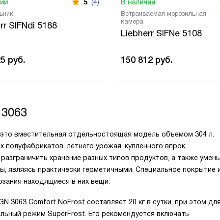
чии
5
(4)
В наличии
ьник
Встраиваемая морозильная
камера
rr SIFNdi 5188
Liebherr SIFNe 5108
25
руб.
150 812
руб.
 3063
— это вместительная отдельностоящая модель объемом 304 л.
 полуфабрикатов, летнего урожая, купленного впрок
 разграничить хранение разных типов продуктов, а также умен
ы, являясь практически герметичными. Специальное покрытие 
зания находящиеся в них вещи.
3063 Comfort NoFrost составляет 20 кг в сутки, при этом дл
ьный режим SuperFrost. Его рекомендуется включать