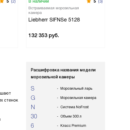
5
(2)
В наличии
5
(3)
В нали
Встраиваемая морозильная
Встраи
камера
камера
Liebherr SIFNSe 5128
Liebh
132 353
руб.
163 9
Расшифровка названия модели
морозильной камеры
S
Морозильный ларь
ьшают
G
Морозильная камера
их стенок
N
Система NoFrost
30
Объем 300 л
я
6
Класс Premium