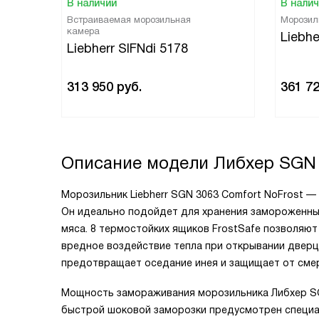
В наличии
В нали
Встраиваемая морозильная
Морозил
камера
Liebhe
Liebherr SIFNdi 5178
313 950
руб.
361 7
Описание модели
Либхер SGN
Морозильник Liebherr SGN 3063 Comfort NoFrost 
Он идеально подойдет для хранения замороженных
мяса. 8 термостойких ящиков FrostSafe позволяют
вредное воздействие тепла при открывании дверц
предотвращает оседание инея и защищает от смер
Мощность замораживания морозильника Либхер SGN 
быстрой шоковой заморозки предусмотрен специал