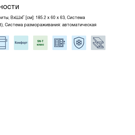
ности
ты, ВxШxГ [см]: 185.2 х 60 х 63, Система
st), Система размораживания: автоматическая