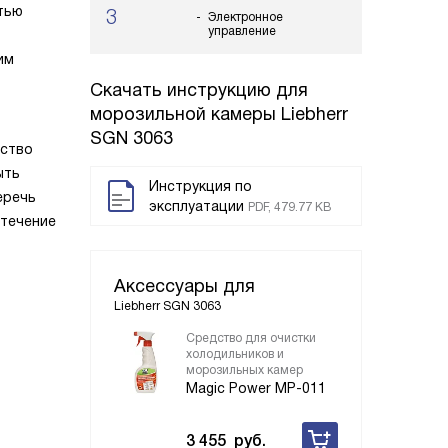
стью
3
Электронное
управление
им
Скачать инструкцию для
морозильной камеры
Liebherr
SGN 3063
ество
ыть
Инструкция по
еречь
эксплуатации
PDF, 479.77 KB
 течение
Аксессуары для
Liebherr SGN 3063
Средство для очистки
холодильников и
морозильных камер
Magic Power MP-011
3 455
руб.