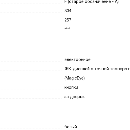
F (старое обозначение - A)
304
257
****
электронное
ЖК-дисплей с точной температ
(MagicEye)
кнопки
за дверью
белый