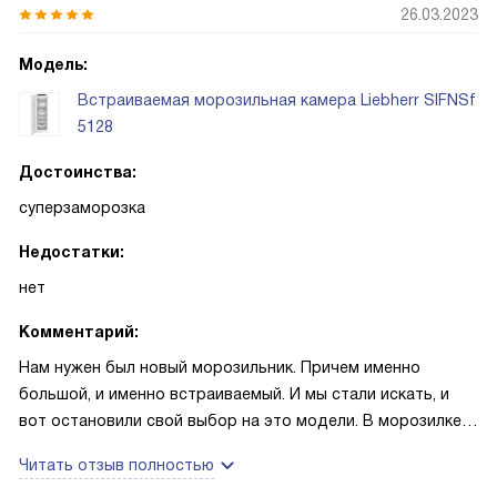
26.03.2023
Модель:
Встраиваемая морозильная камера Liebherr SIFNSf
5128
Достоинства:
суперзаморозка
Недостатки:
нет
Комментарий:
Нам нужен был новый морозильник. Причем именно
большой, и именно встраиваемый. И мы стали искать, и
вот остановили свой выбор на это модели. В морозилке
целых восемь ящиков, нам подходит – и мясо можно
Читать отзыв полностью
хранить, и рыбу, и ягоды с грибами. Мама еще заранее