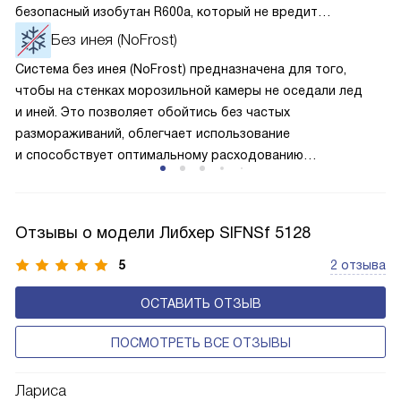
безопасный изобутан R600a, который не вредит
окружающей среде. Компрессор перегоняет его
Без инея (NoFrost)
по охладительному контуру по принципу насоса. Чем
Система без инея (NoFrost) предназначена для того,
лучше работает «мотор» прибора, тем качественнее
чтобы на стенках морозильной камеры не оседали лед
и быстрее происходит охлаждение, затрачивается
и иней. Это позволяет обойтись без частых
меньше электроэнергии.
размораживаний, облегчает использование
и способствует оптимальному расходованию
электроэнергии, которая не тратится на поддержание
ледяной «шубы» на охлаждающих элементах. Технология
основана на циркуляции холодного воздуха внутри
Отзывы о модели Либхер SIFNSf 5128
камеры.
5
2 отзыва
ОСТАВИТЬ ОТЗЫВ
ПОСМОТРЕТЬ ВСЕ ОТЗЫВЫ
Лариса