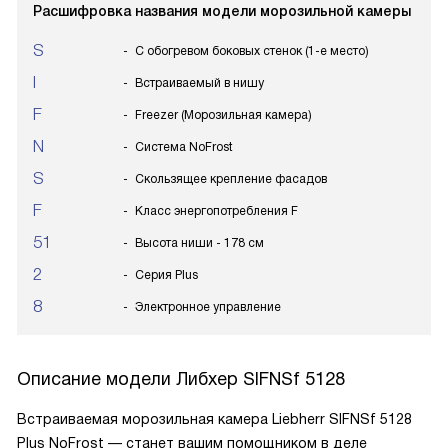
Расшифровка названия модели морозильной камеры
S
С обогревом боковых стенок (1-е место)
I
Встраиваемый в нишу
F
Freezer (Морозильная камера)
N
Система NoFrost
S
Скользящее крепление фасадов
F
Класс энергопотребления F
51
Высота ниши - 178 см
2
Серия Plus
8
Электронное управление
Описание модели
Либхер SIFNSf 5128
Встраиваемая морозильная камера Liebherr SIFNSf 5128
Plus NoFrost — станет вашим помощником в деле