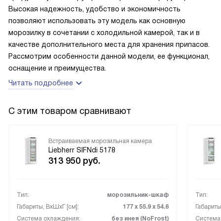
больше 2,5 суток, так что все точно замораживается. Да,
Высокая надежность, удобство и экономичность
с такой техникой трудно что-то испортить, у нас
позволяют использовать эту модель как основную
морозильник два месяца, но мы уже заметили, что
морозилку в сочетании с холодильной камерой, так и в
продукты экономятся, ничего не приходится
качестве дополнительного места для хранения припасов.
выбрасывать.
Рассмотрим особенности данной модели, ее функционал,
оснащение и преимущества.
Читать подробнее
С этим товаром сравнивают
Встраиваемая морозильная камера
Liebherr SIFNdi 5178
313 950
руб.
Тип:
морозильник-шкаф
Тип:
Габариты, ВxШxГ [см]:
177 х 55.9 х 54.6
Габариты
Система охлаждения:
без инея (NoFrost)
Система