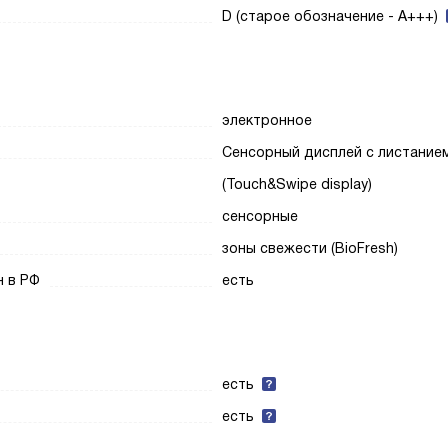
D (старое обозначение - A+++)
электронное
Сенсорный дисплей с листание
(Touch&Swipe display)
сенсорные
зоны свежести (BioFresh)
н в РФ
есть
есть
есть