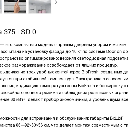
 375 i SD 0
0 — это компактная модель с правым дверным упором и мягким
ссчитана на установку фасада до 10 кг по системе Door on doo
пространство оптимизировано: верхняя светодиодная подсветк
еское размораживание освобождает от лишних процедур,
выдвижение трех удобных контейнеров BioFresh, созданных д
дуктов при стабильной температуре. Электроника с сенсорны
ление, индикацию температуры зоны BioFresh и блокировку от
спокойного ночного режима и соблюдения религиозных ограни
ние 60 кВт·ч делают прибор экономичным, а уровень шума все
можности для встраивания и обслуживания: габариты ВxШxГ
странства 86—92×60×56 см, что делает монтаж совместимым с т