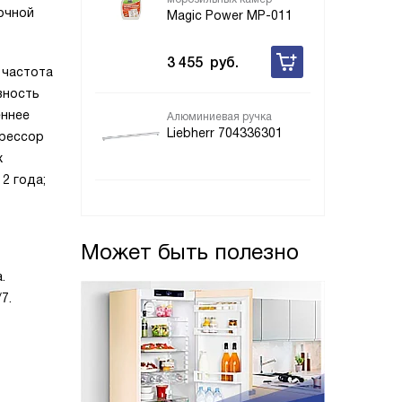
очной
Magic Power MP-011
3 455
руб.
 частота
вность
еннее
Алюминиевая ручка
Liebherr 704336301
прессор
х
2 года;
Может быть полезно
.
7.