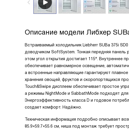
Описание модели
Либхер SUBa
Встраиваемый холодильник Liebherr SUBa 375i SD
доводчиком SoftSystem. Тонкая передняя панель ра
этом угол открытия достигает 115°. Внутреннее 
обеспечивает равномерное освещение, автоматич
а встроенные направляющие гарантируют плавное 
хранения овощей, фруктов и скоропортящихся про
Touch&Swipe дисплеем обеспечивает простое управ
а режимы NightMode и SabbathMode подходят для 
Энергоэффективность класса D и годовое потребле
создает комфорт. Надёжно.
Техническая информация подробно описывает воз
85.9×59.7×55.6 см, ниша под монтаж требует про