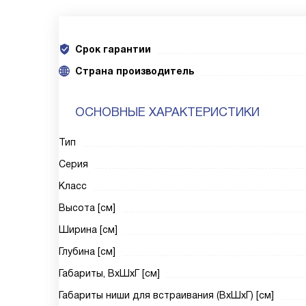
Срок гарантии
Cтрана производитель
ОСНОВНЫЕ ХАРАКТЕРИСТИКИ
Тип
Серия
Класс
Высота [см]
Ширина [см]
Глубина [см]
Габариты, ВxШxГ [см]
Габариты ниши для встраивания (ВxШxГ) [см]