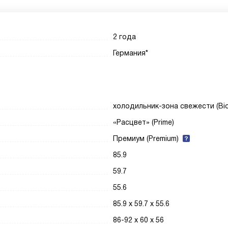
2 года
Германия*
холодильник-зона свежести (Bio
«Расцвет» (Prime)
Премиум (Premium)
85.9
59.7
55.6
85.9 х 59.7 х 55.6
86-92 х 60 х 56