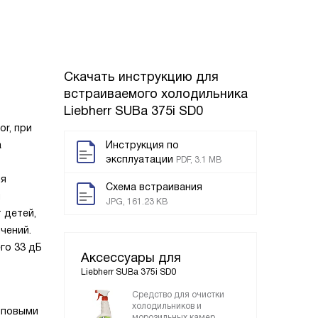
Скачать инструкцию для
встраиваемого холодильника
Liebherr SUBa 375i SD0
r, при
а
Инструкция по
эксплуатации
PDF, 3.1 MB
ля
Схема встраивания
м
JPG, 161.23 KB
 детей,
чений.
го 33 дБ
Аксессуары для
Liebherr SUBa 375i SD0
Средство для очистки
холодильников и
иповыми
морозильных камер