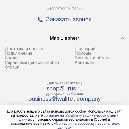
бесплатно доставляет заказ
и регулярное об
Бесплатно по России
до представительства
обеспечивают д
транспортной компании в городе
и эффективное 
Заказать звонок
Москва. Пожалуйста, уточняйте
техники, предо
условия доставки у менеджера при
возможные ошибк
оформлении заказа.
Мир Liebherr
Готовые коммун
В оговоренный день служба
предполагают н
Доставка и оплата
Глоссарий
Подключение
Помощь
доставки доставит упакованный
установленной р
Кредит
Возврат и обмен
прибор до подъезда. Если
холодильников с
Сервисные центры Liebherr
Контакты
Cтатьи
требуется переместить прибор
требующим под
до двери квартиры или до места
к водопроводу, 
установки, пожалуйста,
наличие крана. 
Для физических лиц
shop@l-rus.ru
предварительно уточните это
установка включ
Для юридических лиц
с менеджером. За данную услугу
упаковки и тран
business@kvalitet.company
взимается дополнительная плата.
креплений, при 
Учитывайте габариты прибора, если
и соединение от
Для работы нашего сайта используются cookie. Используя наш сайт,
НАПИСАТЬ РУКОВОДСТВУ
вы предоставляете
согласие на обработку ваших персональных
они не позволяют пронести его
Техника монтиру
данных
с помощью сервисов веб-аналитики (Cookie) и
присоединяетесь к тексту «
Согласия на обработку персональных
через дверной проем,
нишу или на зар
Политика конфиденциальности
данных
»