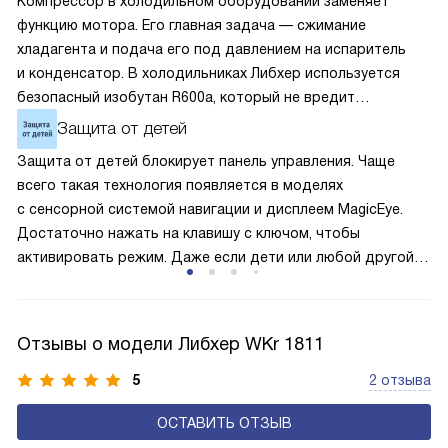
Компрессор в холодильном оборудовании заменяет
функцию мотора. Его главная задача — сжимание
хладагента и подача его под давлением на испаритель
и конденсатор. В холодильниках Либхер используется
безопасный изобутан R600a, который не вредит
окружающей среде. Компрессор перегоняет его
Защита от детей
по охладительному контуру по принципу насоса. Чем
Защита от детей блокирует панель управления. Чаще
лучше работает «мотор» прибора, тем качественнее
всего такая технология появляется в моделях
и быстрее происходит охлаждение, затрачивается
с сенсорной системой навигации и дисплеем MagicEye.
меньше электроэнергии.
Достаточно нажать на клавишу с ключом, чтобы
активировать режим. Даже если дети или любой другой
человек случайно прикоснётся к сенсорам, то настройки
и параметры сохранятся без изменения. Поэтому
оборудование не начнёт без вашего ведома случайно
Отзывы о модели Либхер WKr 1811
размораживаться или работать с энергозатратными
опциями.
5
2 отзыва
ОСТАВИТЬ ОТЗЫВ