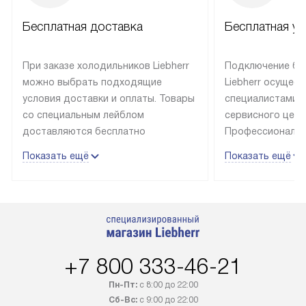
Бесплатная доставка
Бесплатная ус
При заказе холодильников Liebherr
Подключение бы
можно выбрать подходящие
Liebherr осущес
условия доставки и оплаты. Товары
специалистами 
со специальным лейблом
сервисного цент
доставляются бесплатно
Профессиональн
в пределах Москвы и МКАД
гарантия долгой
Показать ещё
Показать ещё
до подъезда, выезд за МКАД
эксплуатации те
оплачивается дополнительно.
и Санкт-Петербу
Товар со статусом в наличии может
со специальным
быть отгружен покупателю
подключается б
в течение трех дней. Доставка
мастера за МКА
в Санкт-Петербург и другие
за дополнительн
+7 800 333-46-21
регионы осуществляется через
Стоимость допо
транспортную компанию. После
по монтажу опре
Пн-Пт:
с 8:00 до 22:00
100% предоплаты наша компания
прайсу. Профес
Сб-Вс:
с 9:00 до 22:00