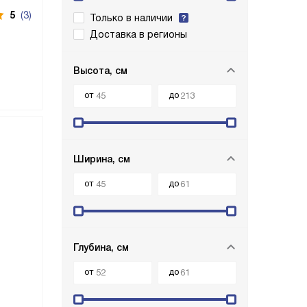
5
(3)
Только в наличии
Доставка в регионы
Высота, см
от
до
Ширина, см
от
до
Глубина, см
от
до