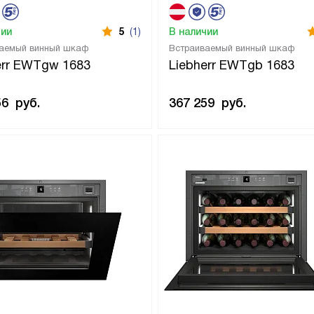
чии
5
(1)
В наличии
аемый винный шкаф
Встраиваемый винный шкаф
err EWTgw 1683
Liebherr EWTgb 1683
56
руб.
367 259
руб.