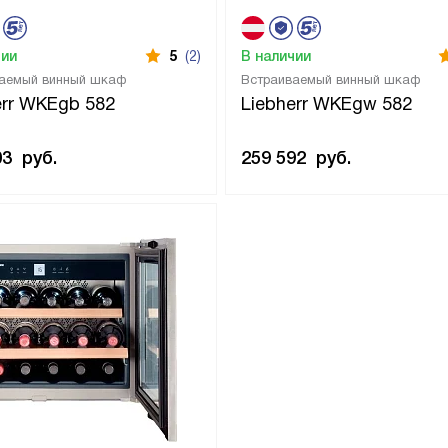
чии
5
(2)
В наличии
аемый винный шкаф
Встраиваемый винный шкаф
err WKEgb 582
Liebherr WKEgw 582
03
руб.
259 592
руб.