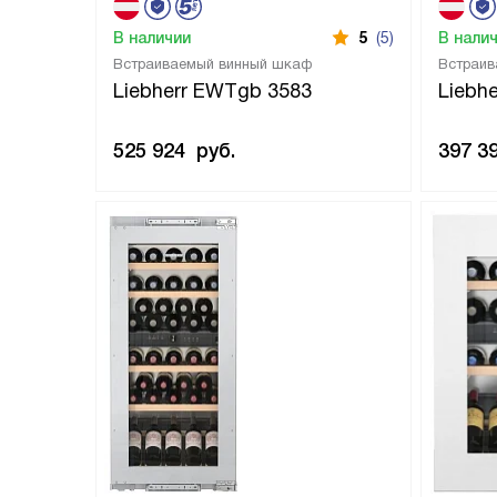
В наличии
5
(5)
В нали
Встраиваемый винный шкаф
Встраив
Liebherr EWTgb 3583
Liebh
525 924
руб.
397 3