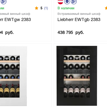
чии
5
(1)
В наличии
аемый винный шкаф
Встраиваемый винный шкаф
err EWTgw 2383
Liebherr EWTgb 2383
94
руб.
438 795
руб.