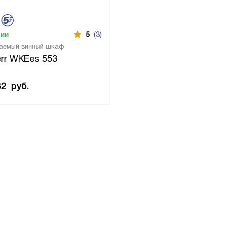
чии
5
(3)
аемый винный шкаф
err WKEes 553
32
руб.