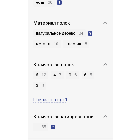
есть
30
Материал полок
натуральное дерево
34
металл
10
пластик
8
Количество полок
5
12
4
7
9
6
6
5
3
3
Показать ещё 1
Количество компрессоров
1
35