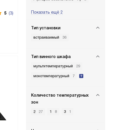
Показать ещё 2
5
(3)
Тип установки
встраиваемый
36
Тип винного шкафа
мультитемпературный
29
монотемпературный
7
Количество температурных
зон
2
27
1
8
3
1