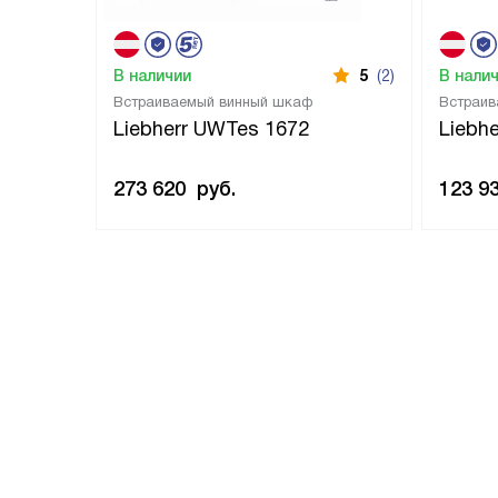
В наличии
5
(2)
В нали
Встраиваемый винный шкаф
Встраив
Liebherr UWTes 1672
Liebh
273 620
руб.
123 9