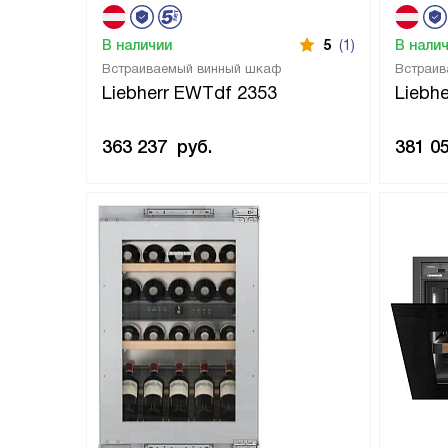
В наличии
5
(1)
В нали
Встраиваемый винный шкаф
Встраив
Liebherr EWTdf 2353
Liebh
363 237
руб.
381 0