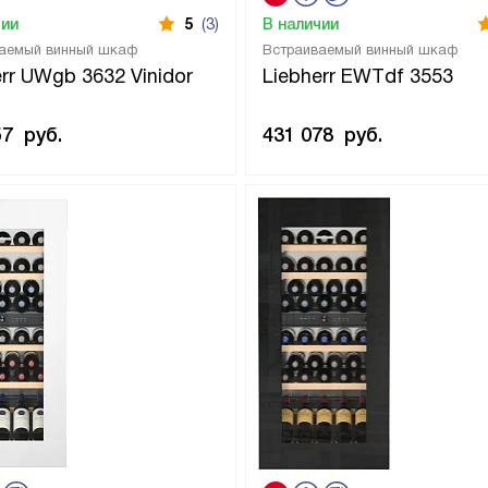
чии
5
(3)
В наличии
аемый винный шкаф
Встраиваемый винный шкаф
err UWgb 3632 Vinidor
Liebherr EWTdf 3553
57
руб.
431 078
руб.