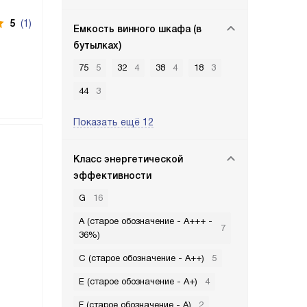
5
(1)
Емкость винного шкафа (в
бутылках)
75
5
32
4
38
4
18
3
44
3
Показать ещё 12
Класс энергетической
эффективности
G
16
A (старое обозначение - A+++ -
7
36%)
C (старое обозначение - A++)
5
E (старое обозначение - A+)
4
F (старое обозначение - A)
2