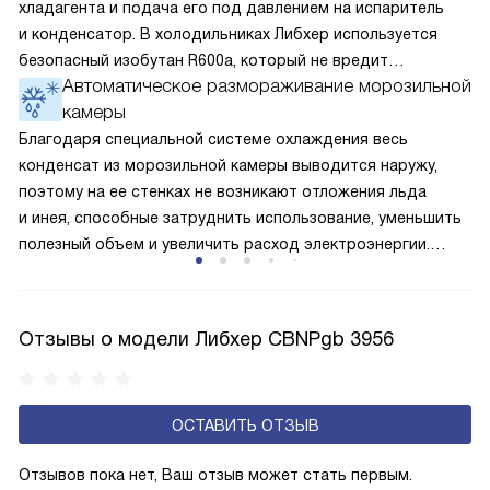
хладагента и подача его под давлением на испаритель
и конденсатор. В холодильниках Либхер используется
безопасный изобутан R600a, который не вредит
Автоматическое размораживание морозильной
окружающей среде. Компрессор перегоняет его
камеры
по охладительному контуру по принципу насоса. Чем
лучше работает «мотор» прибора, тем качественнее
Благодаря специальной системе охлаждения весь
и быстрее происходит охлаждение, затрачивается
конденсат из морозильной камеры выводится наружу,
меньше электроэнергии.
поэтому на ее стенках не возникают отложения льда
и инея, способные затруднить использование, уменьшить
полезный объем и увеличить расход электроэнергии.
Соответстве нет необходимости в частых
размораживаниях, поскольку оттаивание происходит
автоматически.
Отзывы о модели Либхер CBNPgb 3956
ОСТАВИТЬ ОТЗЫВ
Отзывов пока нет, Ваш отзыв может стать первым.