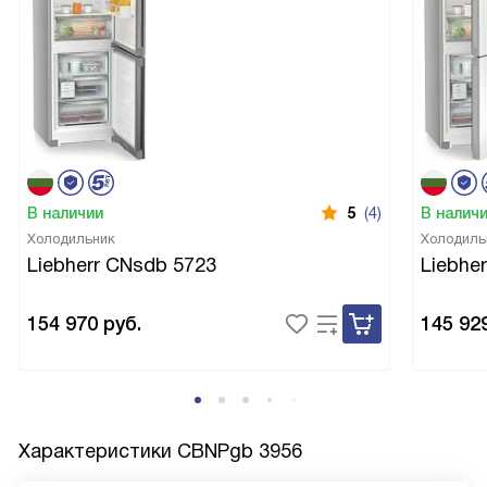
В наличии
5
(4)
В налич
Холодильник
Холодиль
Liebherr CNsdb 5723
Liebhe
154 970
руб.
145 92
Характеристики
CBNPgb 3956