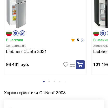
В наличии
5
(2)
В налич
Холодильник
Холодиль
Liebherr CUefe 3331
Liebhe
93 461
руб.
131 19
Характеристики
CUNesf 3903