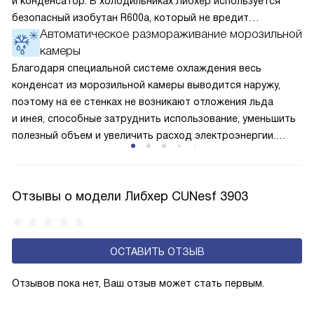
и конденсатор. В холодильниках Либхер используется
безопасный изобутан R600a, который не вредит
Автоматическое размораживание морозильной
окружающей среде. Компрессор перегоняет его
камеры
по охладительному контуру по принципу насоса. Чем
лучше работает «мотор» прибора, тем качественнее
Благодаря специальной системе охлаждения весь
и быстрее происходит охлаждение, затрачивается
конденсат из морозильной камеры выводится наружу,
меньше электроэнергии.
поэтому на ее стенках не возникают отложения льда
и инея, способные затруднить использование, уменьшить
полезный объем и увеличить расход электроэнергии.
Соответстве нет необходимости в частых
размораживаниях, поскольку оттаивание происходит
автоматически.
Отзывы о модели Либхер CUNesf 3903
ОСТАВИТЬ ОТЗЫВ
Отзывов пока нет, Ваш отзыв может стать первым.