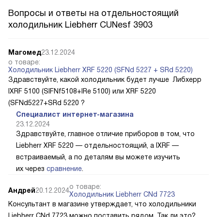
Вопросы и ответы на отдельностоящий
холодильник Liebherr CUNesf 3903
Магомед
23.12.2024
о товаре:
Холодильник Liebherr XRF 5220 (SFNd 5227 + SRd 5220)
Здравствуйте, какой холодильник будет лучше Либхерр
IXRF 5100 (SIFNf5108+IRe 5100) или XRF 5220
(SFNd5227+SRd 5220 ?
Специалист интернет-магазина
23.12.2024
Здравствуйте, главное отличие приборов в том, что
Liebherr XRF 5220 — отдельностоящий, а IXRF —
встраиваемый, а по деталям вы можете изучить
их через
сравнение
.
о товаре:
Андрей
20.12.2024
Холодильник Liebherr CNd 7723
Консультант в магазине утверждает, что холодильники
Liebherr CNd 7723 можно поставить рядом. Так ли это?