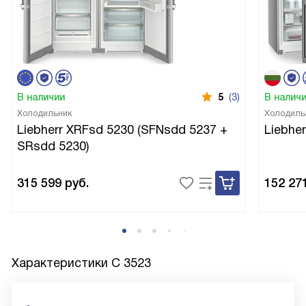
В наличии
5
(3)
В налич
Холодильник
Холодиль
Liebherr XRFsd 5230 (SFNsdd 5237 +
Liebhe
SRsdd 5230)
315 599
руб.
152 27
Характеристики
C 3523