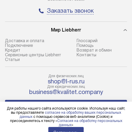
условия доставки у менеджера при
возможные ошибк
Заказать звонок
оформлении заказа.
Готовые коммун
В оговоренный день служба
предполагают н
Мир Liebherr
доставки доставит упакованный
установленной р
прибор до подъезда. Если
холодильников с
Доставка и оплата
Глоссарий
Подключение
Помощь
требуется переместить прибор
требующим под
Кредит
Возврат и обмен
до двери квартиры или до места
к водопроводу, 
Сервисные центры Liebherr
Контакты
Cтатьи
установки, пожалуйста,
наличие крана. 
предварительно уточните это
установка включ
с менеджером. За данную услугу
упаковки и тран
Для физических лиц
shop@l-rus.ru
взимается дополнительная плата.
креплений, при 
Для юридических лиц
Учитывайте габариты прибора, если
и соединение от
business@kvalitet.company
они не позволяют пронести его
Техника монтиру
через дверной проем,
нишу или на зар
НАПИСАТЬ РУКОВОДСТВУ
Для работы нашего сайта используются cookie. Используя наш сайт,
то сотрудники транспортной
предусмотренно
вы предоставляете
согласие на обработку ваших персональных
службы не смогут демонтировать
с проверкой по 
данных
с помощью сервисов веб-аналитики (Cookie) и
Политика конфиденциальности
присоединяетесь к тексту «
Согласия на обработку персональных
дверцы, ручки или другие
подключается к
данных
»
Условия продажи
выступающие элементы, так как
коммуникациям.