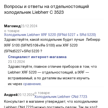
Вопросы и ответы на отдельностоящий
холодильник Liebherr C 3523
Магомед
23.12.2024
о товаре:
Холодильник Liebherr XRF 5220 (SFNd 5227 + SRd 5220)
Здравствуйте, какой холодильник будет лучше Либхерр
IXRF 5100 (SIFNf5108+IRe 5100) или XRF 5220
(SFNd5227+SRd 5220 ?
Специалист интернет-магазина
23.12.2024
Здравствуйте, главное отличие приборов в том, что
Liebherr XRF 5220 — отдельностоящий, а IXRF —
встраиваемый, а по деталям вы можете изучить
их через
сравнение
.
о товаре:
Андрей
20.12.2024
Холодильник Liebherr CNd 7723
Консультант в магазине утверждает, что холодильники
Liebherr CNd 7723 можно поставить рядом. Так ли это?