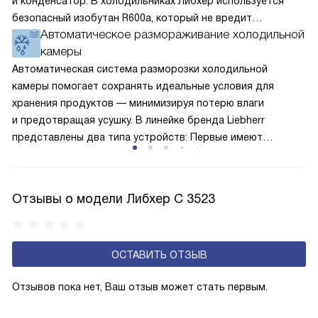
и конденсатор. В холодильниках Либхер используется
безопасный изобутан R600a, который не вредит
Автоматическое размораживание холодильной
окружающей среде. Компрессор перегоняет его
камеры
по охладительному контуру по принципу насоса. Чем
лучше работает «мотор» прибора, тем качественнее
Автоматическая система разморозки холодильной
и быстрее происходит охлаждение, затрачивается
камеры помогает сохранять идеальные условия для
меньше электроэнергии.
хранения продуктов — минимизируя потерю влаги
и предотвращая усушку. В линейке бренда Liebherr
представлены два типа устройств: Первые имеют
открытую заднюю стенку, на которой при высокой
влажности может образовываться конденсат — это
естественный физический процесс. Второй тип — модели
Отзывы о модели Либхер C 3523
с панелью, выполняющей функцию «сухой стенки». Такие
устройства обеспечивают более комфортную
эксплуатацию и чаще всего оснащены нулевой зоной
ОСТАВИТЬ ОТЗЫВ
свежести BioFresh 0°C. Они встречаются в сериях Plus,
Prime и Peak.
Отзывов пока нет, Ваш отзыв может стать первым.