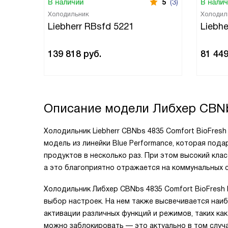
В наличии
5
(3)
В нали
Холодильник
Холодил
Liebherr RBsfd 5221
Liebh
139 818
руб.
81 44
Описание модели
Либхер CBN
Холодильник Liebherr CBNbs 4835 Comfort BioFre
модель из линейки Blue Performance, которая под
продуктов в несколько раз. При этом высокий кла
а это благоприятно отражается на коммунальных с
Холодильник Либхер CBNbs 4835 Comfort BioFresh
выбор настроек. На нем также высвечивается наи
активации различных функций и режимов, таких как
можно заблокировать — это актуально в том случа