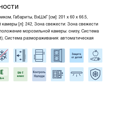
ности
ком, Габариты, ВxШxГ [см]: 201 х 60 х 66.5,
камеры [л]: 242, Зона свежести: Зона свежести
асположение морозильной камеры: снизу, Система
st), Система размораживания: автоматическая