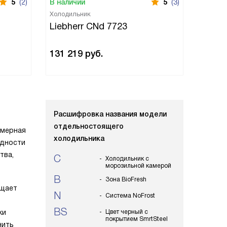
5
(2)
В наличии
5
(3)
В нали
Холодильник
Холоди
Liebherr CNd 7723
Liebh
131 219
руб.
97 28
Расшифровка названия модели
отдельностоящего
амерная
холодильника
одности
тва,
C
Холодильник с
морозильной камерой
B
Зона BioFresh
ощает
N
Система NoFrost
BS
ки
Цвет черный с
покрытием SmrtSteel
нить