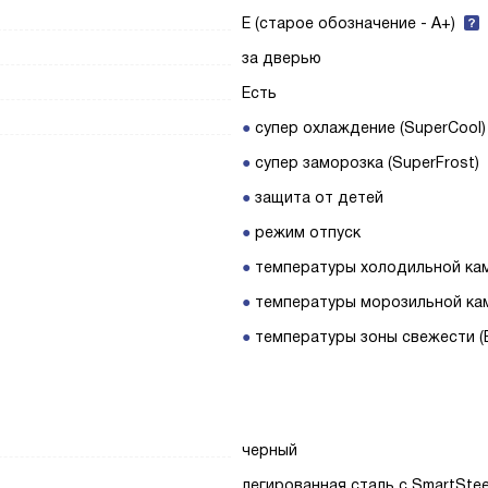
E (старое обозначение - A+)
за дверью
Есть
супер охлаждение (SuperCool)
супер заморозка (SuperFrost)
защита от детей
режим отпуск
температуры холодильной ка
температуры морозильной ка
температуры зоны свежести (B
черный
легированная сталь с SmartStee