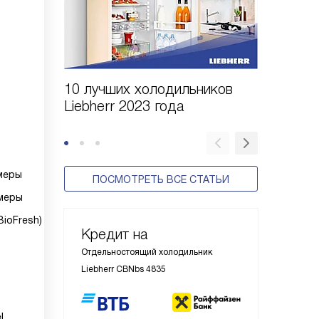
10 лучших холодильников
10 шаго
Liebherr 2023 года
холодил
меры
ПОСМОТРЕТЬ ВСЕ СТАТЬИ
меры
ioFresh)
Кредит на
Отдельностоящий холодильник
Liebherr CBNbs 4835
l