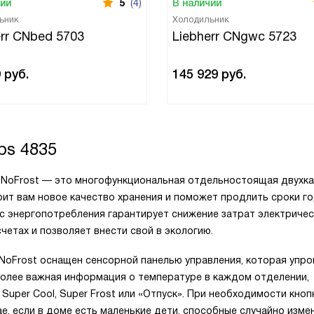
чии
5
(4)
В наличии
ьник
Холодильник
err CNbed 5703
Liebherr CNgwc 5723
9
руб.
145 929
руб.
bs 4835
sh NoFrost — это многофункциональная отдельностоящая двухк
арит вам новое качество хранения и поможет продлить сроки г
сс энергопотребления гарантирует снижение затрат электричес
четах и позволяет внести свой в экологию.
 NoFrost оснащен сенсорной панелью управления, которая упр
более важная информация о температуре в каждом отделении,
 Super Cool, Super Frost или «Отпуск». При необходимости кноп
е, если в доме есть маленькие дети, способные случайно изме