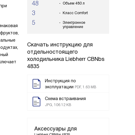
48
Объем 480 л
при
3
Класс Comfort
5
Электронное
инаковая
управление
 фруктов,
мальные
Скачать инструкцию для
одуктах,
отдельностоящего
нный
холодильника
Liebherr CBNbs
ключает
4835
Инструкция по
эксплуатации
PDF, 1.63 MB
Схема встраивания
JPG, 106.12 KB
Аксессуары для
Liebherr CBNbs 4835