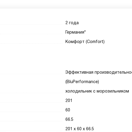
2 года
Германия*
Комфорт (Comfort)
Эффективная производительно
(BluPerformance)
холодильник с морозильником
201
60
66.5
201 х 60 х 66.5