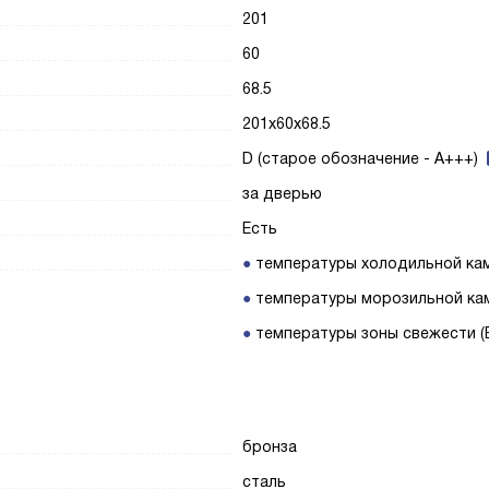
201
60
68.5
201x60x68.5
D (старое обозначение - A+++)
за дверью
Есть
температуры холодильной ка
температуры морозильной ка
температуры зоны свежести (B
бронза
сталь