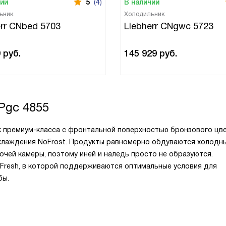
чии
5
(4)
В наличии
ьник
Холодильник
err CNbed 5703
Liebherr CNgwc 5723
9
руб.
145 929
руб.
Pgc 4855
к премиум-класса с фронтальной поверхностью бронзового цве
хлаждения NoFrost. Продукты равномерно обдуваются холодн
очей камеры, поэтому иней и наледь просто не образуются.
Fresh, в которой поддерживаются оптимальные условия для
бы.