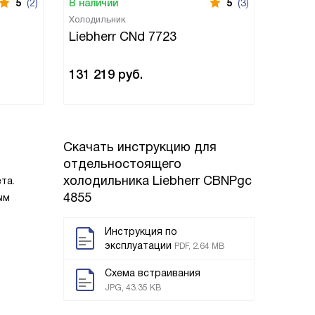
5
(2)
В наличии
5
(3)
В нали
Холодильник
Холоди
Liebherr CNd 7723
Liebh
131 219
руб.
97 28
Скачать инструкцию для
отдельностоящего
холодильника
Liebherr CBNPgc
та.
4855
ым
Инструкция по
эксплуатации
PDF, 2.64 MB
Схема встраивания
JPG, 43.35 KB