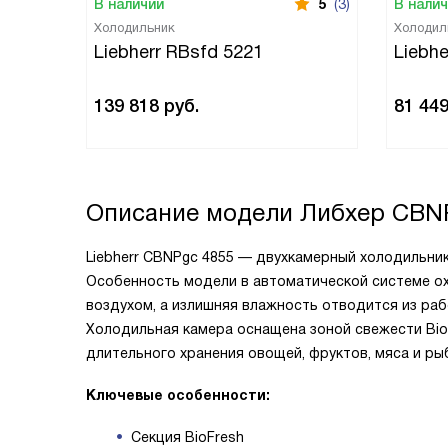
В наличии
5
(3)
В нали
Холодильник
Холодил
Liebherr RBsfd 5221
Liebh
139 818
руб.
81 44
Описание модели
Либхер CBN
Liebherr CBNPgс 4855 — двухкамерный холодильни
Особенность модели в автоматической системе о
воздухом, а излишняя влажность отводится из раб
Холодильная камера оснащена зоной свежести Bio
длительного хранения овощей, фруктов, мяса и ры
Ключевые особенности:
Секция BioFresh