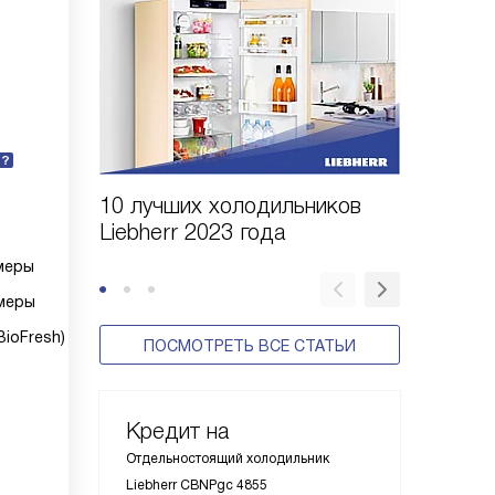
10 лучших холодильников
10 шаго
Liebherr 2023 года
холодил
меры
меры
ioFresh)
ПОСМОТРЕТЬ ВСЕ СТАТЬИ
Кредит на
Отдельностоящий холодильник
Liebherr CBNPgc 4855