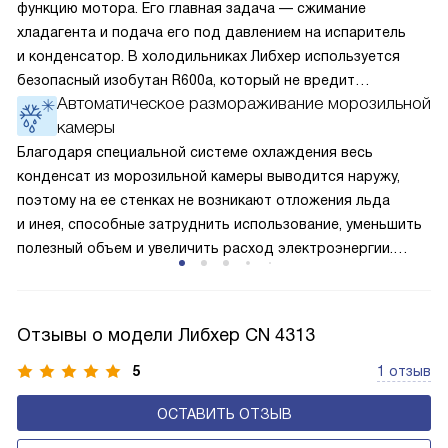
функцию мотора. Его главная задача — сжимание
хладагента и подача его под давлением на испаритель
и конденсатор. В холодильниках Либхер используется
безопасный изобутан R600a, который не вредит
Автоматическое размораживание морозильной
окружающей среде. Компрессор перегоняет его
камеры
по охладительному контуру по принципу насоса. Чем
лучше работает «мотор» прибора, тем качественнее
Благодаря специальной системе охлаждения весь
и быстрее происходит охлаждение, затрачивается
конденсат из морозильной камеры выводится наружу,
меньше электроэнергии.
поэтому на ее стенках не возникают отложения льда
и инея, способные затруднить использование, уменьшить
полезный объем и увеличить расход электроэнергии.
Соответстве нет необходимости в частых
размораживаниях, поскольку оттаивание происходит
автоматически.
Отзывы о модели Либхер CN 4313
5
1 отзыв
ОСТАВИТЬ ОТЗЫВ