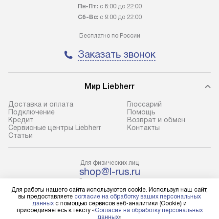
транспортную компанию. После
по монтажу опре
Пн-Пт:
с 8:00 до 22:00
100% предоплаты наша компания
прайсу. Профес
Сб-Вс:
с 9:00 до 22:00
бесплатно доставляет заказ
и регулярное об
Бесплатно по России
до представительства
обеспечивают д
транспортной компании в городе
и эффективное 
Заказать звонок
Москва. Пожалуйста, уточняйте
техники, предо
условия доставки у менеджера при
возможные ошибк
оформлении заказа.
Мир Liebherr
Готовые коммун
В оговоренный день служба
предполагают н
Доставка и оплата
Глоссарий
Подключение
Помощь
доставки доставит упакованный
установленной р
Кредит
Возврат и обмен
прибор до подъезда. Если
холодильников с
Сервисные центры Liebherr
Контакты
Cтатьи
требуется переместить прибор
требующим под
до двери квартиры или до места
к водопроводу, 
установки, пожалуйста,
наличие крана. 
Для физических лиц
shop@l-rus.ru
предварительно уточните это
установка включ
Для юридических лиц
с менеджером. За данную услугу
упаковки и тран
business@kvalitet.company
Для работы нашего сайта используются cookie. Используя наш сайт,
вы предоставляете
согласие на обработку ваших персональных
взимается дополнительная плата.
креплений, при 
данных
с помощью сервисов веб-аналитики (Cookie) и
Учитывайте габариты прибора, если
и соединение от
присоединяетесь к тексту «
Согласия на обработку персональных
НАПИСАТЬ РУКОВОДСТВУ
данных
»