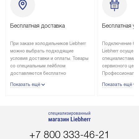
Бесплатная доставка
Бесплатная ус
При заказе холодильников Liebherr
Подключение бы
можно выбрать подходящие
Liebherr осущес
условия доставки и оплаты. Товары
специалистами 
со специальным лейблом
сервисного цент
доставляются бесплатно
Профессиональн
в пределах Москвы и МКАД
гарантия долгой
Показать ещё
Показать ещё
до подъезда, выезд за МКАД
эксплуатации те
оплачивается дополнительно.
и Санкт-Петербу
Товар со статусом в наличии может
со специальным
быть отгружен покупателю
подключается б
в течение трех дней. Доставка
мастера за МКА
в Санкт-Петербург и другие
за дополнительн
+7 800 333-46-21
регионы осуществляется через
Стоимость допо