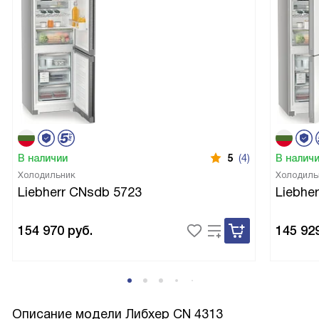
В наличии
5
(4)
В налич
Холодильник
Холодиль
Liebherr CNsdb 5723
Liebhe
154 970
руб.
145 92
Описание модели
Либхер CN 4313