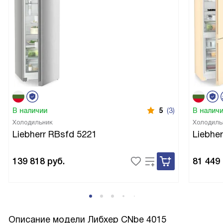
В наличии
5
(3)
В налич
Холодильник
Холодиль
Liebherr RBsfd 5221
Liebhe
139 818
руб.
81 449
Описание модели
Либхер CNbe 4015