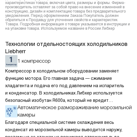
характеристиках товара, включая цвета, размеры и формы. Фирма-
производитель оставляет за собой право на внесение изменений в
конструкцию, дизайн и комплектацию товара без предварительного
уведомления. Перед оформлением Заказа Покупатель должен
обратиться к Продавцу для уточнения свойств и характеристик
Товара. Подробная информация о товаре указывается в инструкции и
на упаковке товара. Используемое название в России Либхер
Технологии отдельностоящих холодильников
Liebherr
1 компрессор
Компрессор в холодильном оборудовании заменяет
функцию мотора. Его главная задача — сжимание
хладагента и подача его под давлением на испаритель
и конденсатор. В холодильниках Либхер используется
безопасный изобутан R600a, который не вредит
Автоматическое размораживание морозильной
окружающей среде. Компрессор перегоняет его
камеры
по охладительному контуру по принципу насоса. Чем
лучше работает «мотор» прибора, тем качественнее
Благодаря специальной системе охлаждения весь
и быстрее происходит охлаждение, затрачивается
конденсат из морозильной камеры выводится наружу,