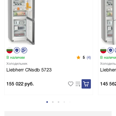
В наличии
5
(4)
В налич
Холодильник
Холодиль
Liebherr CNsdb 5723
Liebhe
155 022
руб.
145 56