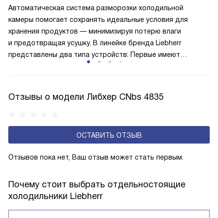
автоматически.
Автоматическая система разморозки холодильной
камеры помогает сохранять идеальные условия для
хранения продуктов — минимизируя потерю влаги
и предотвращая усушку. В линейке бренда Liebherr
представлены два типа устройств: Первые имеют
открытую заднюю стенку, на которой при высокой
влажности может образовываться конденсат — это
естественный физический процесс. Второй тип — модели
Отзывы о модели Либхер CNbs 4835
с панелью, выполняющей функцию «сухой стенки». Такие
устройства обеспечивают более комфортную
эксплуатацию и чаще всего оснащены нулевой зоной
ОСТАВИТЬ ОТЗЫВ
свежести BioFresh 0°C. Они встречаются в сериях Plus,
Prime и Peak.
Отзывов пока нет, Ваш отзыв может стать первым.
Почему стоит выбрать отдельностоящие
холодильники Liebherr