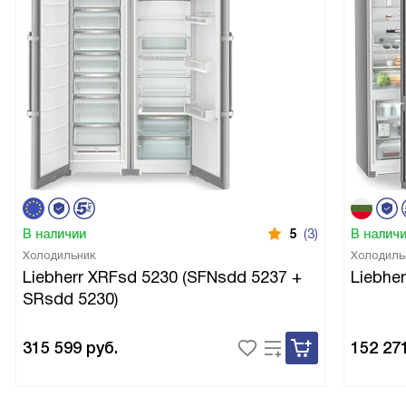
В наличии
5
(3)
В налич
Холодильник
Холодиль
Liebherr XRFsd 5230 (SFNsdd 5237 +
Liebhe
SRsdd 5230)
315 599
руб.
152 27