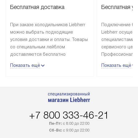
Бесплатная доставка
Бесплатная ус
При заказе холодильников Liebherr
Подключение бы
можно выбрать подходящие
Liebherr осущес
условия доставки и оплаты. Товары
специалистами 
со специальным лейблом
сервисного цент
доставляются бесплатно
Профессиональн
в пределах Москвы и МКАД
гарантия долгой
Показать ещё
Показать ещё
до подъезда, выезд за МКАД
эксплуатации те
оплачивается дополнительно.
и Санкт-Петербу
Товар со статусом в наличии может
со специальным
быть отгружен покупателю
подключается б
в течение трех дней. Доставка
мастера за МКА
в Санкт-Петербург и другие
за дополнительн
+7 800 333-46-21
регионы осуществляется через
Стоимость допо
транспортную компанию. После
по монтажу опре
Пн-Пт:
с 8:00 до 22:00
100% предоплаты наша компания
прайсу. Профес
Сб-Вс:
с 9:00 до 22:00
бесплатно доставляет заказ
и регулярное об