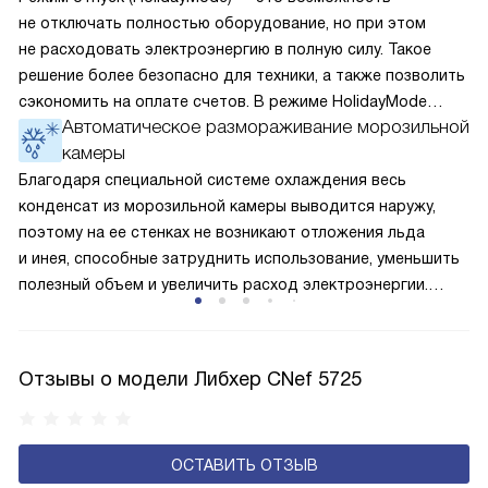
не отключать полностью оборудование, но при этом
не расходовать электроэнергию в полную силу. Такое
решение более безопасно для техники, а также позволить
сэкономить на оплате счетов. В режиме HolidayMode
Автоматическое размораживание морозильной
вентилятор и суперохлаждение не работают, а в камере
камеры
устанавливается температура в районе +15 градусов. Это
позволяет сохранить продукты на определённое время
Благодаря специальной системе охлаждения весь
и избежать появление неприятных запахов.
конденсат из морозильной камеры выводится наружу,
поэтому на ее стенках не возникают отложения льда
и инея, способные затруднить использование, уменьшить
полезный объем и увеличить расход электроэнергии.
Соответстве нет необходимости в частых
размораживаниях, поскольку оттаивание происходит
автоматически.
Отзывы о модели Либхер CNef 5725
ОСТАВИТЬ ОТЗЫВ