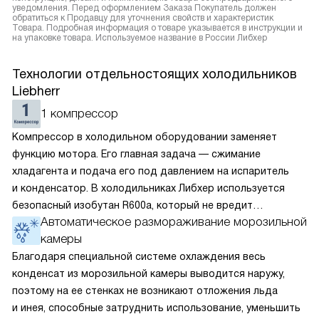
уведомления. Перед оформлением Заказа Покупатель должен
обратиться к Продавцу для уточнения свойств и характеристик
Товара. Подробная информация о товаре указывается в инструкции и
на упаковке товара. Используемое название в России Либхер
Технологии отдельностоящих холодильников
Liebherr
1 компрессор
Компрессор в холодильном оборудовании заменяет
функцию мотора. Его главная задача — сжимание
хладагента и подача его под давлением на испаритель
и конденсатор. В холодильниках Либхер используется
безопасный изобутан R600a, который не вредит
Автоматическое размораживание морозильной
окружающей среде. Компрессор перегоняет его
камеры
по охладительному контуру по принципу насоса. Чем
лучше работает «мотор» прибора, тем качественнее
Благодаря специальной системе охлаждения весь
и быстрее происходит охлаждение, затрачивается
конденсат из морозильной камеры выводится наружу,
меньше электроэнергии.
поэтому на ее стенках не возникают отложения льда
и инея, способные затруднить использование, уменьшить