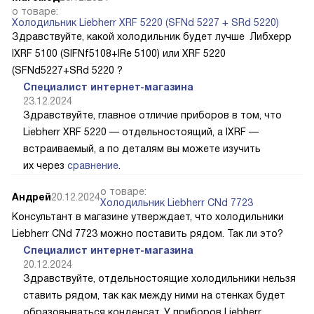
о товаре:
Холодильник Liebherr XRF 5220 (SFNd 5227 + SRd 5220)
Здравствуйте, какой холодильник будет лучше Либхерр
IXRF 5100 (SIFNf5108+IRe 5100) или XRF 5220
(SFNd5227+SRd 5220 ?
Специалист интернет-магазина
23.12.2024
Здравствуйте, главное отличие приборов в том, что
Liebherr XRF 5220 — отдельностоящий, а IXRF —
встраиваемый, а по деталям вы можете изучить
их через
сравнение
.
о товаре:
Андрей
20.12.2024
Холодильник Liebherr CNd 7723
Консультант в магазине утверждает, что холодильники
Liebherr CNd 7723 можно поставить рядом. Так ли это?
Специалист интернет-магазина
20.12.2024
Здравствуйте, отдельностоящие холодильники нельзя
ставить рядом, так как между ними на стенках будет
образовываться конденсат. У приборов Liebherr,