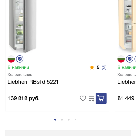
В наличии
5
(3)
В налич
Холодильник
Холодиль
Liebherr RBsfd 5221
Liebhe
139 818
руб.
81 449