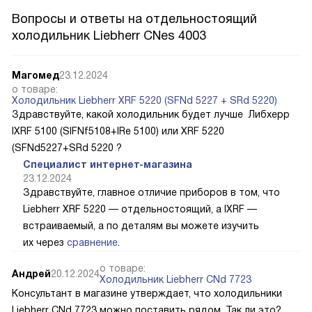
Вопросы и ответы на отдельностоящий
холодильник Liebherr CNes 4003
Магомед
23.12.2024
о товаре:
Холодильник Liebherr XRF 5220 (SFNd 5227 + SRd 5220)
Здравствуйте, какой холодильник будет лучше Либхерр
IXRF 5100 (SIFNf5108+IRe 5100) или XRF 5220
(SFNd5227+SRd 5220 ?
Специалист интернет-магазина
23.12.2024
Здравствуйте, главное отличие приборов в том, что
Liebherr XRF 5220 — отдельностоящий, а IXRF —
встраиваемый, а по деталям вы можете изучить
их через
сравнение
.
о товаре:
Андрей
20.12.2024
Холодильник Liebherr CNd 7723
Консультант в магазине утверждает, что холодильники
Liebherr CNd 7723 можно поставить рядом. Так ли это?