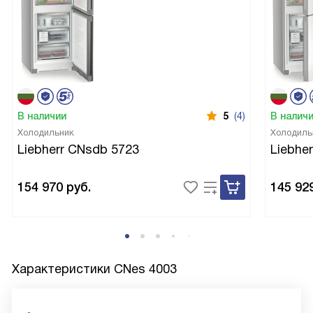
В наличии
5
(4)
В налич
Холодильник
Холодиль
Liebherr CNsdb 5723
Liebhe
154 970
руб.
145 92
Характеристики
CNes 4003