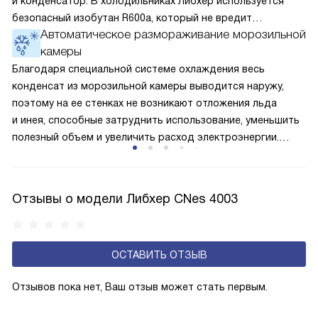
и конденсатор. В холодильниках Либхер используется
безопасный изобутан R600a, который не вредит
Автоматическое размораживание морозильной
окружающей среде. Компрессор перегоняет его
камеры
по охладительному контуру по принципу насоса. Чем
лучше работает «мотор» прибора, тем качественнее
Благодаря специальной системе охлаждения весь
и быстрее происходит охлаждение, затрачивается
конденсат из морозильной камеры выводится наружу,
меньше электроэнергии.
поэтому на ее стенках не возникают отложения льда
и инея, способные затруднить использование, уменьшить
полезный объем и увеличить расход электроэнергии.
Соответстве нет необходимости в частых
размораживаниях, поскольку оттаивание происходит
автоматически.
Отзывы о модели Либхер CNes 4003
ОСТАВИТЬ ОТЗЫВ
Отзывов пока нет, Ваш отзыв может стать первым.