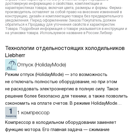
достоверную информацию о свойствах, комплектации и
характеристиках товара, включая цвета, размеры и формы. Фирма-
производитель оставляет за собой право на внесение изменений в
конструкцию, дизайн и комплектацию товара без предварительного
уведомления. Перед оформлением Заказа Покупатель должен
обратиться к Продавцу для уточнения свойств и характеристик
Товара. Подробная информация о товаре указывается в инструкции и
на упаковке товара. Используемое название в России Либхер
Технологии отдельностоящих холодильников
Liebherr
Отпуск (HolidayMode)
Режим отпуск (HolidayMode) — это возможность
не отключать полностью оборудование, но при этом
не расходовать электроэнергию в полную силу. Такое
решение более безопасно для техники, а также позволить
сэкономить на оплате счетов. В режиме HolidayMode
вентилятор и суперохлаждение не работают, а в камере
1 компрессор
устанавливается температура в районе +15 градусов. Это
Компрессор в холодильном оборудовании заменяет
позволяет сохранить продукты на определённое время
функцию мотора. Его главная задача — сжимание
и избежать появление неприятных запахов.