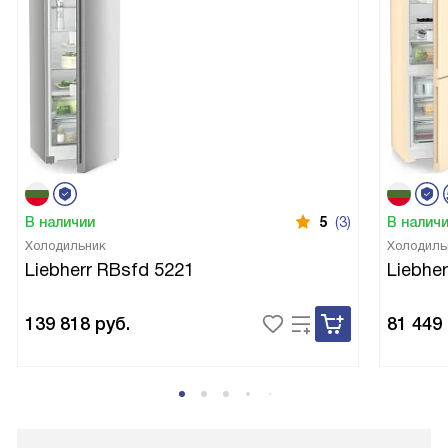
В наличии
5
(3)
В налич
Холодильник
Холодиль
Liebherr RBsfd 5221
Liebhe
139 818
руб.
81 449