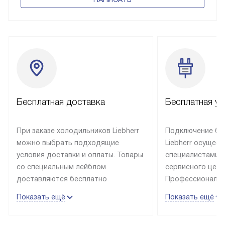
Бесплатная доставка
Бесплатная ус
При заказе холодильников Liebherr
Подключение бы
можно выбрать подходящие
Liebherr осущес
условия доставки и оплаты. Товары
специалистами 
со специальным лейблом
сервисного цент
доставляются бесплатно
Профессиональн
в пределах Москвы и МКАД
гарантия долгой
Показать ещё
Показать ещё
до подъезда, выезд за МКАД
эксплуатации те
оплачивается дополнительно.
и Санкт-Петербу