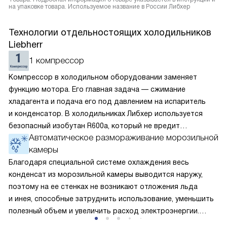
на упаковке товара. Используемое название в России Либхер
Технологии отдельностоящих холодильников
Liebherr
1 компрессор
Компрессор в холодильном оборудовании заменяет
функцию мотора. Его главная задача — сжимание
хладагента и подача его под давлением на испаритель
и конденсатор. В холодильниках Либхер используется
безопасный изобутан R600a, который не вредит
Автоматическое размораживание морозильной
окружающей среде. Компрессор перегоняет его
камеры
по охладительному контуру по принципу насоса. Чем
лучше работает «мотор» прибора, тем качественнее
Благодаря специальной системе охлаждения весь
и быстрее происходит охлаждение, затрачивается
конденсат из морозильной камеры выводится наружу,
меньше электроэнергии.
поэтому на ее стенках не возникают отложения льда
и инея, способные затруднить использование, уменьшить
полезный объем и увеличить расход электроэнергии.
Соответстве нет необходимости в частых