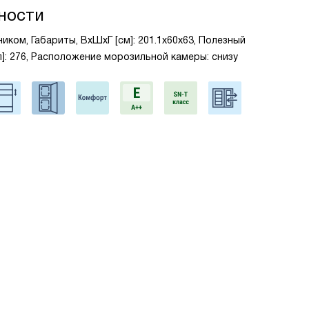
ности
иком, Габариты, ВxШxГ [см]: 201.1x60x63, Полезный
]: 276, Расположение морозильной камеры: снизу