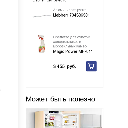
Liebherr CNPbs 4013
Алюминиевая ручка
Liebherr 704336301
Средство для очистки
холодильников и
морозильных камер
Magic Power MP-011
3 455
руб.
l
Может быть полезно