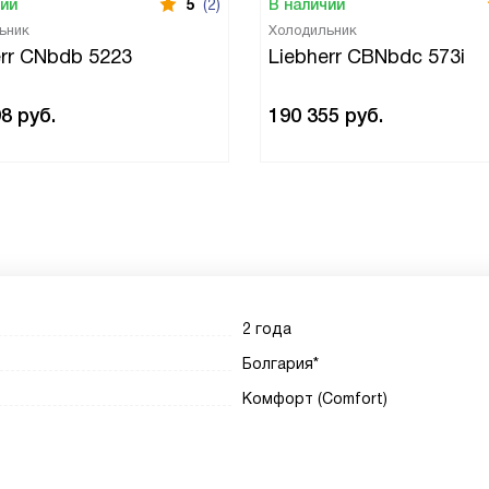
чии
5
(2)
В наличии
ьник
Холодильник
err CNbdb 5223
Liebherr CBNbdc 573i
98
руб.
190 355
руб.
2 года
Болгария*
Комфорт (Comfort)