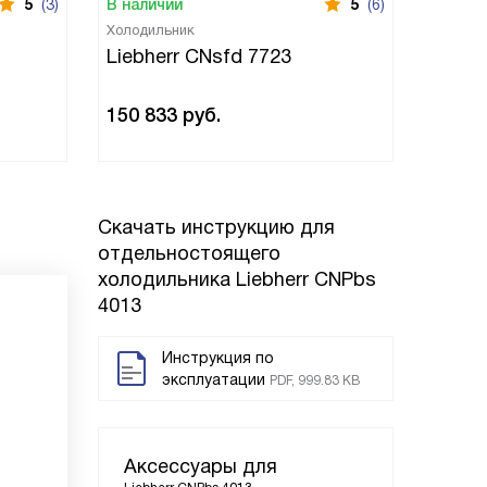
5
(3)
В наличии
5
(6)
В нали
Холодильник
Холоди
Liebherr CNsfd 7723
Liebh
150 833
руб.
128 0
Скачать инструкцию для
отдельностоящего
холодильника
Liebherr CNPbs
4013
Инструкция по
эксплуатации
PDF, 999.83 KB
Аксессуары для