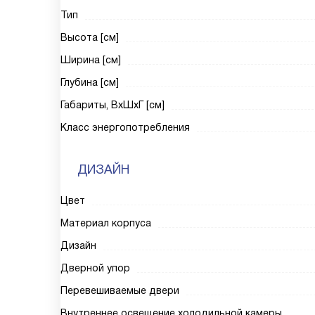
Тип
Высота [см]
Ширина [см]
Глубина [см]
Габариты, ВxШxГ [см]
Класс энергопотребления
ДИЗАЙН
Цвет
Материал корпуса
Дизайн
Дверной упор
Перевешиваемые двери
Внутреннее освещение холодильной камеры