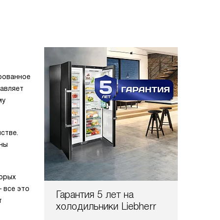
ированное
тавляет
му
стве.
ены
торых
 все это
Гарантия 5 лет на
т
холодильники Liebherr