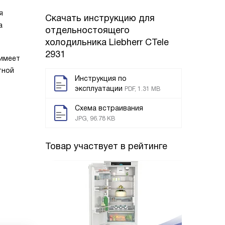
я
Скачать инструкцию для
а
отдельностоящего
холодильника
Liebherr CTele
2931
 имеет
тной
Инструкция по
эксплуатации
PDF, 1.31 MB
Схема встраивания
JPG, 96.78 KB
Товар участвует в рейтинге