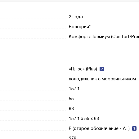
2 года
Болгария*
Комфорт/Премиум (Comfort/Pre
«Плюс» (Plus)
холодильник с морозильником
157.1
55
63
157.1 х 55 х 63
E (старое обозначение - A+)
279