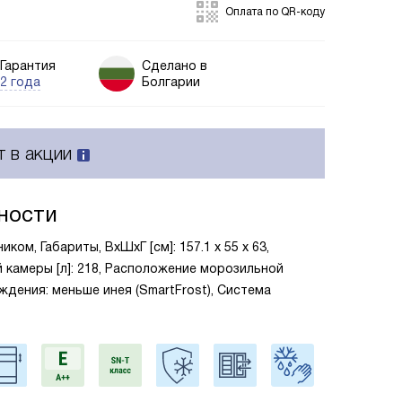
Оплата по QR-коду
Гарантия
Сделано в
2 года
Болгарии
т в акции
ности
ком, Габариты, ВxШxГ [см]: 157.1 х 55 х 63,
камеры [л]: 218, Расположение морозильной
ждения: меньше инея (SmartFrost), Система