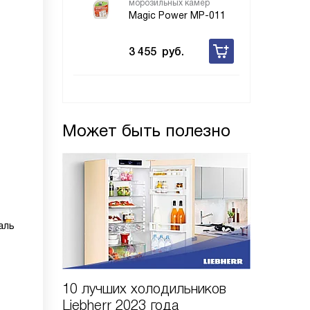
морозильных камер
Magic Power MP-011
3 455
руб.
Может быть полезно
аль
10 лучших холодильников
10 шаго
Liebherr 2023 года
холодил