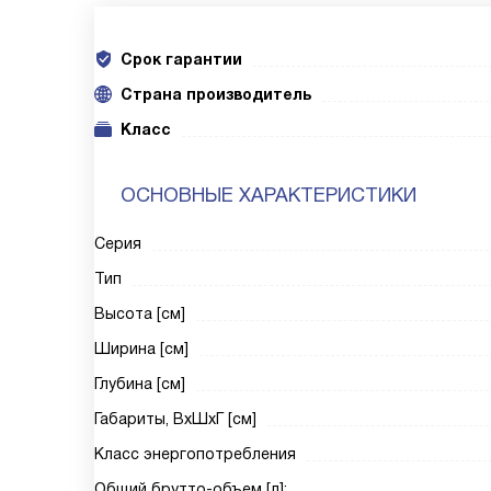
Срок гарантии
Cтрана производитель
Класс
ОСНОВНЫЕ ХАРАКТЕРИСТИКИ
Серия
Тип
Высота [см]
Ширина [см]
Глубина [см]
Габариты, ВxШxГ [см]
Класс энергопотребления
Общий брутто-объем [л]: