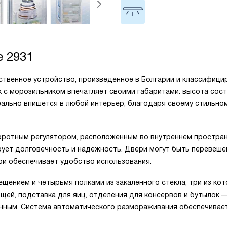
e 2931
ественное устройство, произведенное в Болгарии и классифиц
к с морозильником впечатляет своими габаритами: высота сос
идеально впишется в любой интерьер, благодаря своему стильно
оротным регулятором, расположенным во внутреннем простран
ирует долговечность и надежность. Двери могут быть перевеш
ри обеспечивает удобство использования.
ением и четырьмя полками из закаленного стекла, три из ко
щей, подставка для яиц, отделения для консервов и бутылок —
анным. Система автоматического размораживания обеспечивае