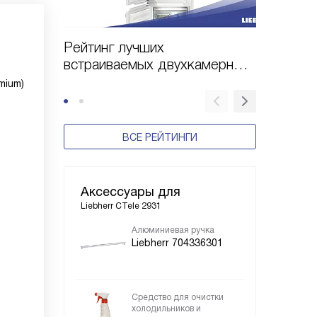
Рейтинг лучших
Рейтин
встраиваемых двухкамерных
двухка
холодильников Liebherr по
холодил
mium)
цене и качеству в 2025 году
цене и 
ВСЕ РЕЙТИНГИ
Аксессуары для
Liebherr CTele 2931
Алюминиевая ручка
Liebherr 704336301
Средство для очистки
холодильников и