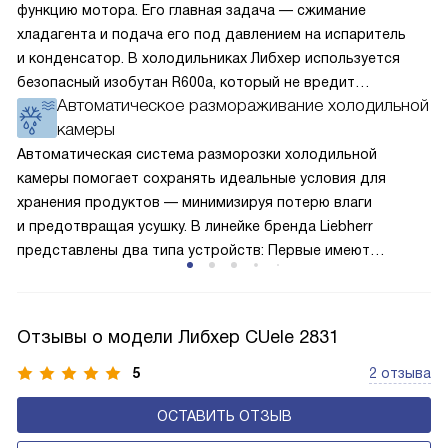
функцию мотора. Его главная задача — сжимание
хладагента и подача его под давлением на испаритель
и конденсатор. В холодильниках Либхер используется
безопасный изобутан R600a, который не вредит
Автоматическое размораживание холодильной
окружающей среде. Компрессор перегоняет его
камеры
по охладительному контуру по принципу насоса. Чем
лучше работает «мотор» прибора, тем качественнее
Автоматическая система разморозки холодильной
и быстрее происходит охлаждение, затрачивается
камеры помогает сохранять идеальные условия для
меньше электроэнергии.
хранения продуктов — минимизируя потерю влаги
и предотвращая усушку. В линейке бренда Liebherr
представлены два типа устройств: Первые имеют
открытую заднюю стенку, на которой при высокой
влажности может образовываться конденсат — это
естественный физический процесс. Второй тип — модели
Отзывы о модели Либхер CUele 2831
с панелью, выполняющей функцию «сухой стенки». Такие
устройства обеспечивают более комфортную
5
2 отзыва
эксплуатацию и чаще всего оснащены нулевой зоной
ОСТАВИТЬ ОТЗЫВ
свежести BioFresh 0°C. Они встречаются в сериях Plus,
Prime и Peak.