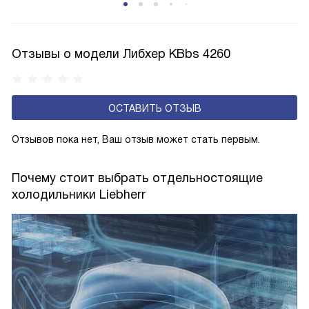
открытую заднюю стенку, на которой при высокой
влажности может образовываться конденсат — это
естественный физический процесс. Второй тип — модели
Отзывы о модели Либхер KBbs 4260
с панелью, выполняющей функцию «сухой стенки». Такие
устройства обеспечивают более комфортную
эксплуатацию и чаще всего оснащены нулевой зоной
ОСТАВИТЬ ОТЗЫВ
свежести BioFresh 0°C. Они встречаются в сериях Plus,
Prime и Peak.
Отзывов пока нет, Ваш отзыв может стать первым.
Почему стоит выбрать отдельностоящие
холодильники Liebherr