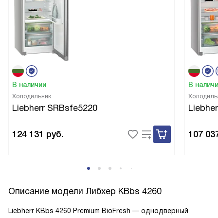
В наличии
В налич
Холодильник
Холодиль
Liebherr SRBsfe5220
Liebhe
124 131
руб.
107 03
Описание модели
Либхер KBbs 4260
Liebherr KBbs 4260 Premium BioFresh — однодверный