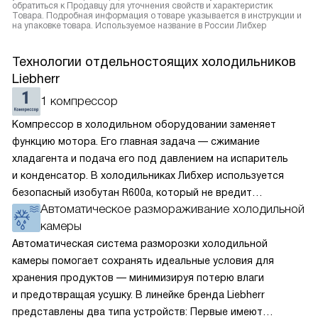
обратиться к Продавцу для уточнения свойств и характеристик
Товара. Подробная информация о товаре указывается в инструкции и
на упаковке товара. Используемое название в России Либхер
Технологии отдельностоящих холодильников
Liebherr
1 компрессор
Компрессор в холодильном оборудовании заменяет
функцию мотора. Его главная задача — сжимание
хладагента и подача его под давлением на испаритель
и конденсатор. В холодильниках Либхер используется
безопасный изобутан R600a, который не вредит
Автоматическое размораживание холодильной
окружающей среде. Компрессор перегоняет его
камеры
по охладительному контуру по принципу насоса. Чем
лучше работает «мотор» прибора, тем качественнее
Автоматическая система разморозки холодильной
и быстрее происходит охлаждение, затрачивается
камеры помогает сохранять идеальные условия для
меньше электроэнергии.
хранения продуктов — минимизируя потерю влаги
и предотвращая усушку. В линейке бренда Liebherr
представлены два типа устройств: Первые имеют