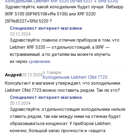
Холодильник Liebherr XRF 5220 (SFNd 5227 + SRd 5220)
Здравствуйте, какой холодильник будет лучше Либхерр
IXRF 5100 (SIFNf5108+IRe 5100) или XRF 5220
(SFNd5227+SRd 5220 ?
Специалист интернет-магазина
23.12.2024
Здравствуйте, главное отличие приборов в том, что
Liebherr XRF 5220 — отдельностоящий, а IXRF —
встраиваемый, а по деталям вы можете изучить
их через
сравнение
.
о товаре:
Андрей
20.12.2024
Холодильник Liebherr CNd 7723
Консультант в магазине утверждает, что холодильники
Liebherr CNd 7723 можно поставить рядом. Так ли это?
Специалист интернет-магазина
20.12.2024
Здравствуйте, отдельностоящие холодильники нельзя
ставить рядом, так как между ними на стенках будет
образовываться конденсат. У приборов Liebherr,
конечно, большой запас прочности и «защита