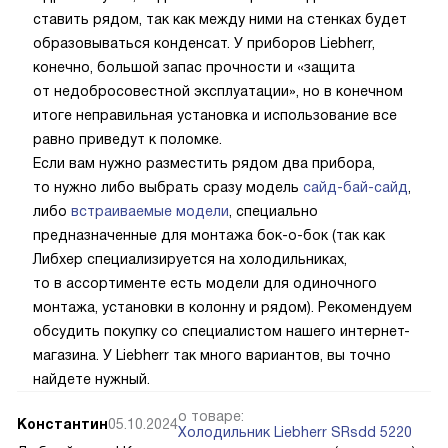
Консультант в магазине утверждает, что холодильники
Liebherr CNd 7723 можно поставить рядом. Так ли это?
Специалист интернет-магазина
20.12.2024
Здравствуйте, отдельностоящие холодильники нельзя
ставить рядом, так как между ними на стенках будет
образовываться конденсат. У приборов Liebherr,
конечно, большой запас прочности и «защита
от недобросовестной эксплуатации», но в конечном
итоге неправильная установка и использование все
равно приведут к поломке.
Если вам нужно разместить рядом два прибора,
то нужно либо выбрать сразу модель
сайд-бай-сайд
,
либо
встраиваемые модели
, специально
предназначенные для монтажа бок-о-бок (так как
Либхер специализируется на холодильниках,
то в ассортименте есть модели для одиночного
монтажа, установки в колонну и рядом). Рекомендуем
обсудить покупку со специалистом нашего интернет-