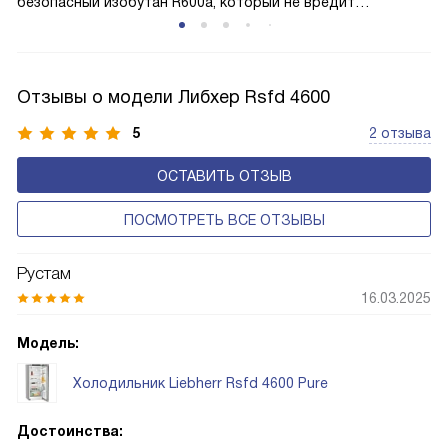
безопасный изобутан R600a, который не вредит
окружающей среде. Компрессор перегоняет его
по охладительному контуру по принципу насоса. Чем
лучше работает «мотор» прибора, тем качественнее
Отзывы о модели Либхер Rsfd 4600
и быстрее происходит охлаждение, затрачивается
меньше электроэнергии.
5
2 отзыва
ОСТАВИТЬ ОТЗЫВ
ПОСМОТРЕТЬ ВСЕ ОТЗЫВЫ
Рустам
16.03.2025
Модель:
Холодильник Liebherr Rsfd 4600 Pure
Достоинства: