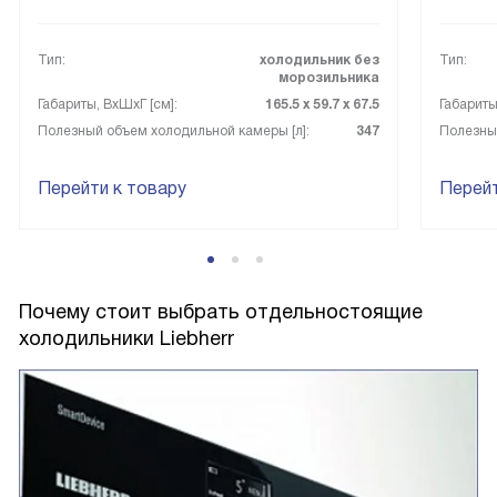
Тип:
холодильник без
Тип:
морозильника
Габариты, ВxШxГ [см]:
165.5 х 59.7 х 67.5
Габариты
Полезный объем холодильной камеры [л]:
347
Полезный
Перейти к товару
Перейт
Почему стоит выбрать отдельностоящие
холодильники Liebherr