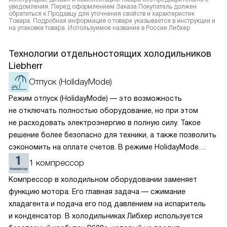
уведомления. Перед оформлением Заказа Покупатель должен
обратиться к Продавцу для уточнения свойств и характеристик
Товара. Подробная информация о товаре указывается в инструкции и
на упаковке товара. Используемое название в России Либхер
Технологии отдельностоящих холодильников
Liebherr
Отпуск (HolidayMode)
Режим отпуск (HolidayMode) — это возможность
не отключать полностью оборудование, но при этом
не расходовать электроэнергию в полную силу. Такое
решение более безопасно для техники, а также позволить
сэкономить на оплате счетов. В режиме HolidayMode
вентилятор и суперохлаждение не работают, а в камере
1 компрессор
устанавливается температура в районе +15 градусов. Это
Компрессор в холодильном оборудовании заменяет
позволяет сохранить продукты на определённое время
функцию мотора. Его главная задача — сжимание
и избежать появление неприятных запахов.
хладагента и подача его под давлением на испаритель
и конденсатор. В холодильниках Либхер используется