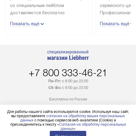
При заказе холодильников Liebherr
Подключение бы
можно выбрать подходящие
Liebherr осущес
условия доставки и оплаты. Товары
специалистами 
со специальным лейблом
сервисного цент
доставляются бесплатно
Профессиональн
в пределах Москвы и МКАД
гарантия долгой
Показать ещё
Показать ещё
до подъезда, выезд за МКАД
эксплуатации те
оплачивается дополнительно.
и Санкт-Петербу
Товар со статусом в наличии может
со специальным
быть отгружен покупателю
подключается б
в течение трех дней. Доставка
мастера за МКА
в Санкт-Петербург и другие
за дополнительн
+7 800 333-46-21
регионы осуществляется через
Стоимость допо
транспортную компанию. После
по монтажу опре
Пн-Пт:
с 8:00 до 22:00
Для работы нашего сайта используются cookie. Используя наш сайт,
100% предоплаты наша компания
прайсу. Профес
вы предоставляете
согласие на обработку ваших персональных
Сб-Вс:
с 9:00 до 22:00
данных
с помощью сервисов веб-аналитики (Cookie) и
бесплатно доставляет заказ
и регулярное об
присоединяетесь к тексту «
Согласия на обработку персональных
Бесплатно по России
данных
»
до представительства
обеспечивают д