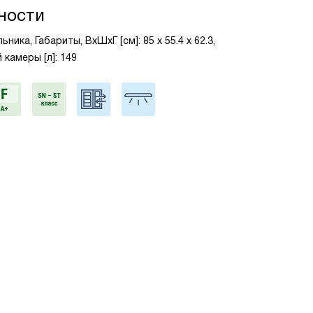
ности
ика, Габариты, ВxШxГ [см]: 85 х 55.4 х 62.3,
камеры [л]: 149