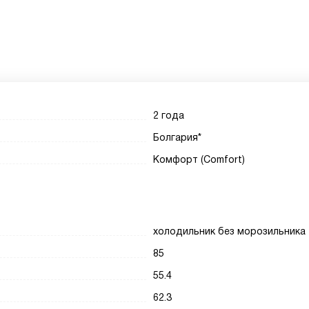
2 года
Болгария*
Комфорт (Comfort)
холодильник без морозильника
85
55.4
62.3