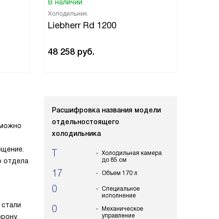
В наличии
В нали
Холодильник
Холоди
Liebherr Rd 1200
Liebh
48 258
руб.
52 49
Расшифровка названия модели
отдельностоящего
 можно
холодильника
ещение.
T
Холодильная камера
до 85 см
о отдела
17
Объем 170 л
0
Специальное
исполнение
 стали
0
Механическое
управление
рону,