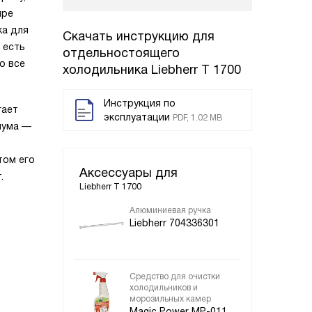
ыре
ка для
Скачать инструкцию для
 есть
отдельностоящего
о все
холодильника
Liebherr T 1700
Инструкция по
гает
эксплуатации
PDF, 1.02 MB
шума —
том его
Аксессуары для
.
Liebherr T 1700
Алюминиевая ручка
Liebherr 704336301
Средство для очистки
холодильников и
морозильных камер
Magic Power MP-011