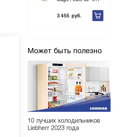
3 455
руб.
Может быть полезно
10 лучших холодильников
10 шаго
Liebherr 2023 года
холодил