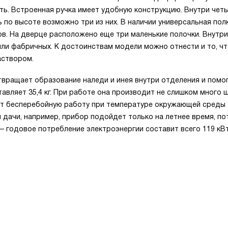
ть. Встроенная ручка имеет удобную конструкцию. Внутри чет
ь по высоте возможно три из них. В наличии универсальная пол
в. На дверце расположено еще три маленькие полочки. Внутри
ли фабричных. К достоинствам модели можно отнести и то, чт
аствором.
вращает образование наледи и инея внутри отделения и помо
авляет 35,4 кг. При работе она производит не слишком много 
ует бесперебойную работу при температуре окружающей среды
 дачи, например, прибор подойдет только на летнее время, по
— годовое потребление электроэнергии составит всего 119 кВт