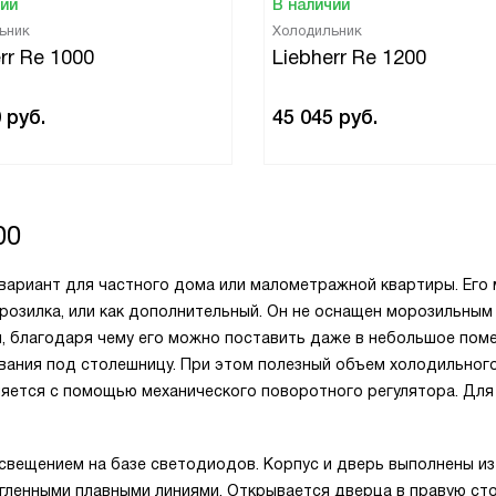
чии
В наличии
ьник
Холодильник
rr Re 1000
Liebherr Re 1200
0
руб.
45 045
руб.
00
 вариант для частного дома или малометражной квартиры. Его
морозилка, или как дополнительный. Он не оснащен морозильным
, благодаря чему его можно поставить даже в небольшое пом
ивания под столешницу. При этом полезный объем холодильног
ляется с помощью механического поворотного регулятора. Для
свещением на базе светодиодов. Корпус и дверь выполнены из
угленными плавными линиями. Открывается дверца в правую сто