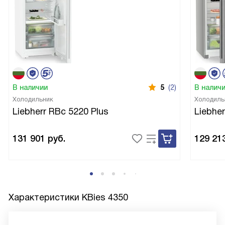
В наличии
5
(2)
В налич
Холодильник
Холодиль
Liebherr RBc 5220 Plus
Liebher
131 901
руб.
129 21
Характеристики
KBies 4350