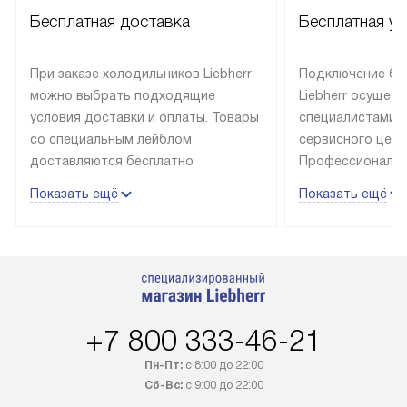
Бесплатная доставка
Бесплатная ус
При заказе холодильников Liebherr
Подключение бы
можно выбрать подходящие
Liebherr осущес
условия доставки и оплаты. Товары
специалистами 
со специальным лейблом
сервисного цент
доставляются бесплатно
Профессиональн
в пределах Москвы и МКАД
гарантия долгой
Показать ещё
Показать ещё
до подъезда, выезд за МКАД
эксплуатации те
оплачивается дополнительно.
и Санкт-Петербу
Товар со статусом в наличии может
со специальным
быть отгружен покупателю
подключается б
в течение трех дней. Доставка
мастера за МКА
в Санкт-Петербург и другие
за дополнительн
+7 800 333-46-21
регионы осуществляется через
Стоимость допо
транспортную компанию. После
по монтажу опре
Пн-Пт:
с 8:00 до 22:00
100% предоплаты наша компания
прайсу. Профес
Сб-Вс:
с 9:00 до 22:00
бесплатно доставляет заказ
и регулярное об