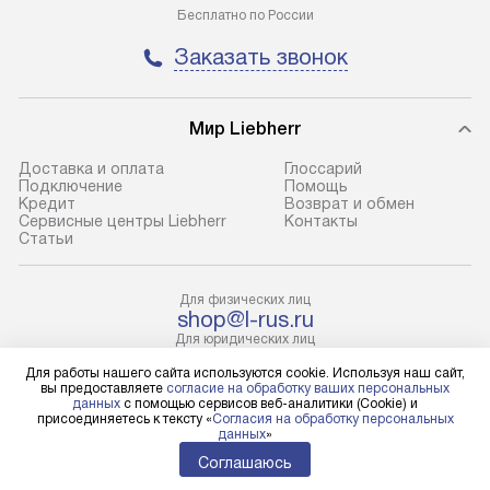
Бесплатно по России
до представительства
обеспечивают д
транспортной компании в городе
и эффективное 
Заказать звонок
Москва. Пожалуйста, уточняйте
техники, предо
условия доставки у менеджера при
возможные ошибк
оформлении заказа.
Мир Liebherr
Готовые коммун
В оговоренный день служба
предполагают н
Доставка и оплата
Глоссарий
Подключение
Помощь
доставки доставит упакованный
установленной р
Кредит
Возврат и обмен
прибор до подъезда. Если
холодильников с
Сервисные центры Liebherr
Контакты
Cтатьи
требуется переместить прибор
требующим под
до двери квартиры или до места
к водопроводу, 
установки, пожалуйста,
наличие крана. 
Для физических лиц
shop@l-rus.ru
предварительно уточните это
установка включ
Для юридических лиц
с менеджером. За данную услугу
упаковки и тран
business@kvalitet.company
Для работы нашего сайта используются cookie. Используя наш сайт,
взимается дополнительная плата.
креплений, при 
вы предоставляете
согласие на обработку ваших персональных
Учитывайте габариты прибора, если
и соединение от
данных
с помощью сервисов веб-аналитики (Cookie) и
НАПИСАТЬ РУКОВОДСТВУ
присоединяетесь к тексту «
Согласия на обработку персональных
они не позволяют пронести его
Техника монтиру
данных
»
через дверной проем,
нишу или на зар
Соглашаюсь
Политика конфиденциальности
то сотрудники транспортной
предусмотренно
Условия продажи