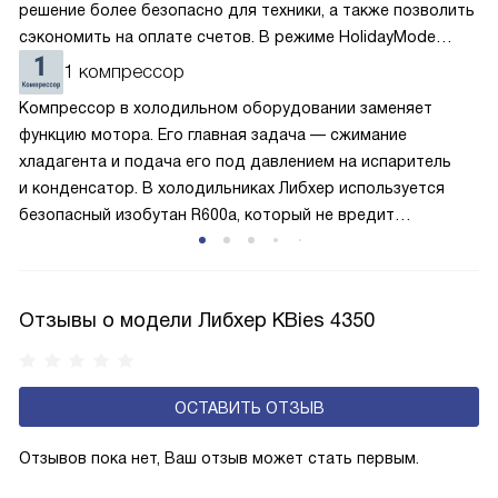
решение более безопасно для техники, а также позволить
сэкономить на оплате счетов. В режиме HolidayMode
вентилятор и суперохлаждение не работают, а в камере
1 компрессор
устанавливается температура в районе +15 градусов. Это
Компрессор в холодильном оборудовании заменяет
позволяет сохранить продукты на определённое время
функцию мотора. Его главная задача — сжимание
и избежать появление неприятных запахов.
хладагента и подача его под давлением на испаритель
и конденсатор. В холодильниках Либхер используется
безопасный изобутан R600a, который не вредит
окружающей среде. Компрессор перегоняет его
по охладительному контуру по принципу насоса. Чем
лучше работает «мотор» прибора, тем качественнее
Отзывы о модели Либхер KBies 4350
и быстрее происходит охлаждение, затрачивается
меньше электроэнергии.
ОСТАВИТЬ ОТЗЫВ
Отзывов пока нет, Ваш отзыв может стать первым.