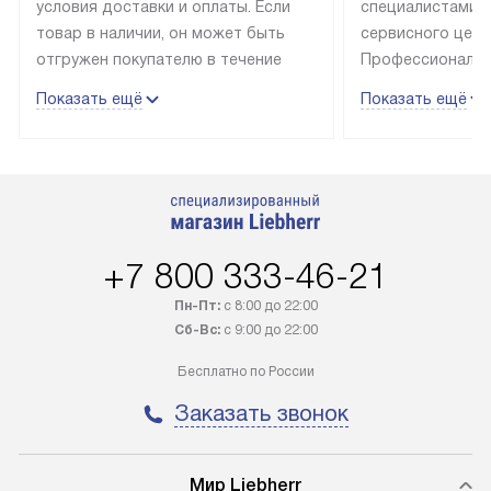
условия доставки и оплаты. Если
специалистами 
товар в наличии, он может быть
сервисного цент
отгружен покупателю в течение
Профессиональн
трех дней. Техника со специальным
гарантия долгой
Показать ещё
Показать ещё
лейблом доставляется бесплатно
эксплуатации те
по Москве. Выезд за МКАД
техника со спец
оплачивается дополнительно.
подключается б
Возможна доставка товаров по
мастера за МКА
России.
дополнительную 
+7 800 333-46-21
Пн-Пт:
с 8:00 до 22:00
Сб-Вс:
с 9:00 до 22:00
Бесплатно по России
Заказать звонок
Мир Liebherr