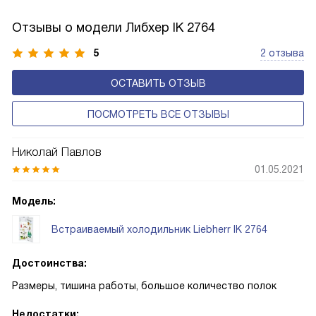
влажности может образовываться конденсат — это
естественный физический процесс. Второй тип — модели
Отзывы о модели Либхер IK 2764
с панелью, выполняющей функцию «сухой стенки». Такие
устройства обеспечивают более комфортную
5
2 отзыва
эксплуатацию и чаще всего оснащены нулевой зоной
ОСТАВИТЬ ОТЗЫВ
свежести BioFresh 0°C. Они встречаются в сериях Plus,
Prime и Peak.
ПОСМОТРЕТЬ ВСЕ ОТЗЫВЫ
Николай Павлов
01.05.2021
Модель:
Встраиваемый холодильник Liebherr IK 2764
Достоинства:
Размеры, тишина работы, большое количество полок
Недостатки: