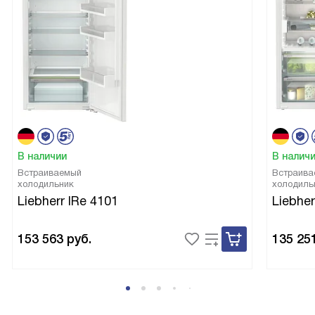
В наличии
В налич
Встраиваемый
Встраива
холодильник
холодиль
Liebherr IRe 4101
Liebher
153 563
руб.
135 25