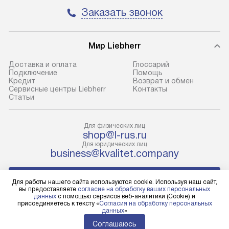
условия доставки у менеджера при
возможные ошибк
Заказать звонок
оформлении заказа.
Готовые коммун
В оговоренный день служба
предполагают н
Мир Liebherr
доставки доставит упакованный
установленной р
Доставка и оплата
Глоссарий
прибор до подъезда. Если
холодильников с
Подключение
Помощь
требуется переместить прибор
требующим под
Кредит
Возврат и обмен
Сервисные центры Liebherr
Контакты
до двери квартиры или до места
к водопроводу, 
Cтатьи
установки, пожалуйста,
наличие крана. 
предварительно уточните это
установка включ
Для физических лиц
с менеджером. За данную услугу
упаковки и тран
shop@l-rus.ru
взимается дополнительная плата.
креплений, при 
Для юридических лиц
business@kvalitet.company
Учитывайте габариты прибора, если
и соединение от
они не позволяют пронести его
Техника монтиру
НАПИСАТЬ РУКОВОДСТВУ
через дверной проем,
нишу или на зар
Для работы нашего сайта используются cookie. Используя наш сайт,
вы предоставляете
согласие на обработку ваших персональных
то сотрудники транспортной
предусмотренно
данных
с помощью сервисов веб-аналитики (Cookie) и
службы не смогут демонтировать
с проверкой по 
Политика конфиденциальности
присоединяетесь к тексту «
Согласия на обработку персональных
данных
»
Условия продажи
дверцы, ручки или другие
подключается к
Карта сайта
Соглашаюсь
выступающие элементы, так как
коммуникациям.