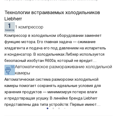
Технологии встраиваемых холодильников
Liebherr
1 компрессор
Компрессор в холодильном оборудовании заменяет
функцию мотора. Его главная задача — сжимание
хладагента и подача его под давлением на испаритель
и конденсатор. В холодильниках Либхер используется
безопасный изобутан R600a, который не вредит
Автоматическое размораживание холодильной
окружающей среде. Компрессор перегоняет его
камеры
по охладительному контуру по принципу насоса. Чем
лучше работает «мотор» прибора, тем качественнее
Автоматическая система разморозки холодильной
и быстрее происходит охлаждение, затрачивается
камеры помогает сохранять идеальные условия для
меньше электроэнергии.
хранения продуктов — минимизируя потерю влаги
и предотвращая усушку. В линейке бренда Liebherr
представлены два типа устройств: Первые имеют
открытую заднюю стенку, на которой при высокой