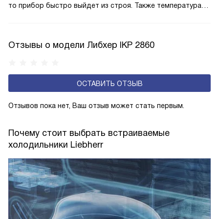
то прибор быстро выйдет из строя. Также температура
влияет на качество и интенсивность охлаждения, затрату
электроэнергии. Класс N-ST подходит для нормального
и субтропического климата. Температура в помещении
Отзывы о модели Либхер IKP 2860
может варьироваться от +16 до +38 градусов,
но не выходить за этот диапазон.
ОСТАВИТЬ ОТЗЫВ
Отзывов пока нет, Ваш отзыв может стать первым.
Почему стоит выбрать встраиваемые
холодильники Liebherr