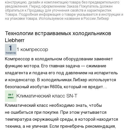
конструкцию, дизайн и комплектацию товара без предварительного
уведомления. Перед оформлением Заказа Покупатель должен
обратиться к Продавцу для уточнения свойств и характеристик
Товара. Подробная информация о товаре указывается в инструкции и
на упаковке товара. Используемое название в России Либхер
Технологии встраиваемых холодильников
Liebherr
1 компрессор
Компрессор в холодильном оборудовании заменяет
функцию мотора. Его главная задача — сжимание
хладагента и подача его под давлением на испаритель
и конденсатор. В холодильниках Либхер используется
безопасный изобутан R600a, который не вредит
окружающей среде. Компрессор перегоняет его
Климатический класс SN-T
по охладительному контуру по принципу насоса. Чем
Климатический класс необходимо знать, чтобы
лучше работает «мотор» прибора, тем качественнее
не ошибиться при покупке. При этом учитывается
и быстрее происходит охлаждение, затрачивается
температура окружающей среды, в которой находится
меньше электроэнергии.
техника, а не уличная. Если пренебречь рекомендация,