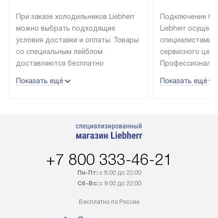
При заказе холодильников Liebherr
Подключение бы
можно выбрать подходящие
Liebherr осущес
условия доставки и оплаты. Товары
специалистами 
со специальным лейблом
сервисного цент
доставляются бесплатно
Профессиональн
в пределах Москвы и МКАД
гарантия долгой
Показать ещё
Показать ещё
до подъезда, выезд за МКАД
эксплуатации те
оплачивается дополнительно.
и Санкт-Петербу
Товар со статусом в наличии может
со специальным
быть отгружен покупателю
подключается б
в течение трех дней. Доставка
мастера за МКА
в Санкт-Петербург и другие
за дополнительн
+7 800 333-46-21
регионы осуществляется через
Стоимость допо
транспортную компанию. После
по монтажу опре
Пн-Пт:
с 8:00 до 22:00
100% предоплаты наша компания
прайсу. Профес
Сб-Вс:
с 9:00 до 22:00
бесплатно доставляет заказ
и регулярное об
Бесплатно по России
до представительства
обеспечивают д
транспортной компании в городе
и эффективное 