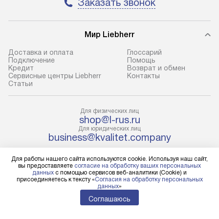
Заказать звонок
Москва. Пожалуйста, уточняйте
техники, предо
условия доставки у менеджера при
возможные ошибк
оформлении заказа.
Мир Liebherr
Готовые коммун
В оговоренный день служба
предполагают н
Доставка и оплата
Глоссарий
Подключение
Помощь
доставки доставит упакованный
установленной р
Кредит
Возврат и обмен
прибор до подъезда. Если
холодильников с
Сервисные центры Liebherr
Контакты
Cтатьи
требуется переместить прибор
требующим под
до двери квартиры или до места
к водопроводу, 
установки, пожалуйста,
наличие крана. 
Для физических лиц
shop@l-rus.ru
предварительно уточните это
установка включ
Для юридических лиц
с менеджером. За данную услугу
упаковки и тран
business@kvalitet.company
взимается дополнительная плата.
креплений, при 
Учитывайте габариты прибора, если
и соединение от
Для работы нашего сайта используются cookie. Используя наш сайт,
НАПИСАТЬ РУКОВОДСТВУ
вы предоставляете
согласие на обработку ваших персональных
они не позволяют пронести его
Техника монтиру
данных
с помощью сервисов веб-аналитики (Cookie) и
присоединяетесь к тексту «
Согласия на обработку персональных
через дверной проем,
нишу или на зар
Политика конфиденциальности
данных
»
то сотрудники транспортной
предусмотренно
Условия продажи
Соглашаюсь
службы не смогут демонтировать
Карта сайта
с проверкой по 
© 2004 – 2026 Магазин LIEBHERR «Kvalitet Trade, LLC»
дверцы, ручки или другие
подключается к