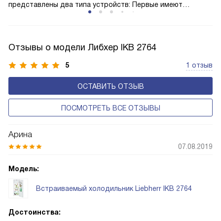
представлены два типа устройств: Первые имеют
открытую заднюю стенку, на которой при высокой
влажности может образовываться конденсат — это
естественный физический процесс. Второй тип — модели
Отзывы о модели Либхер IKB 2764
с панелью, выполняющей функцию «сухой стенки». Такие
устройства обеспечивают более комфортную
5
1 отзыв
эксплуатацию и чаще всего оснащены нулевой зоной
ОСТАВИТЬ ОТЗЫВ
свежести BioFresh 0°C. Они встречаются в сериях Plus,
Prime и Peak.
ПОСМОТРЕТЬ ВСЕ ОТЗЫВЫ
Арина
07.08.2019
Модель:
Встраиваемый холодильник Liebherr IKB 2764
Достоинства: