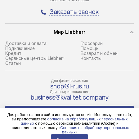
Бесплатно по России
Москва. Пожалуйста, уточняйте
техники, предо
условия доставки у менеджера при
возможные ошибк
Заказать звонок
оформлении заказа.
Готовые коммун
В оговоренный день служба
предполагают н
Мир Liebherr
доставки доставит упакованный
установленной р
Доставка и оплата
Глоссарий
прибор до подъезда. Если
холодильников с
Подключение
Помощь
требуется переместить прибор
требующим под
Кредит
Возврат и обмен
Сервисные центры Liebherr
Контакты
до двери квартиры или до места
к водопроводу, 
Cтатьи
установки, пожалуйста,
наличие крана. 
предварительно уточните это
установка включ
Для физических лиц
с менеджером. За данную услугу
упаковки и тран
shop@l-rus.ru
взимается дополнительная плата.
креплений, при 
Для юридических лиц
business@kvalitet.company
Учитывайте габариты прибора, если
и соединение от
они не позволяют пронести его
Техника монтиру
НАПИСАТЬ РУКОВОДСТВУ
через дверной проем,
нишу или на зар
Для работы нашего сайта используются cookie. Используя наш сайт,
вы предоставляете
согласие на обработку ваших персональных
то сотрудники транспортной
предусмотренно
данных
с помощью сервисов веб-аналитики (Cookie) и
службы не смогут демонтировать
с проверкой по 
Политика конфиденциальности
присоединяетесь к тексту «
Согласия на обработку персональных
данных
»
Условия продажи
дверцы, ручки или другие
подключается к