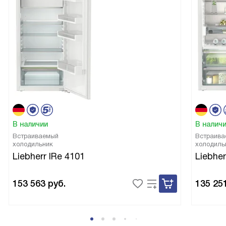
В наличии
В налич
Встраиваемый
Встраива
холодильник
холодиль
Liebherr IRe 4101
Liebher
153 563
руб.
135 25