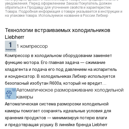
уведомления. Перед оформлением Заказа Покупатель должен
обратиться к Продавцу для уточнения свойств и характеристик
Товара. Подробная информация о товаре указывается в инструкции и
на упаковке товара. Используемое название в России Либхер
Технологии встраиваемых холодильников
Liebherr
1 компрессор
Компрессор в холодильном оборудовании заменяет
функцию мотора. Его главная задача — сжимание
хладагента и подача его под давлением на испаритель
и конденсатор. В холодильниках Либхер используется
безопасный изобутан R600a, который не вредит
Автоматическое размораживание холодильной
окружающей среде. Компрессор перегоняет его
камеры
по охладительному контуру по принципу насоса. Чем
лучше работает «мотор» прибора, тем качественнее
Автоматическая система разморозки холодильной
и быстрее происходит охлаждение, затрачивается
камеры помогает сохранять идеальные условия для
меньше электроэнергии.
хранения продуктов — минимизируя потерю влаги
и предотвращая усушку. В линейке бренда Liebherr