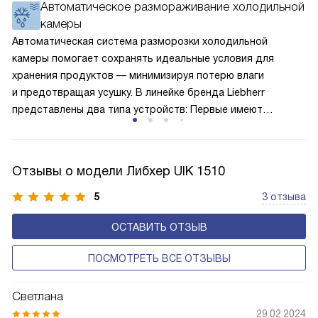
Автоматическое размораживание холодильной
окружающей среде. Компрессор перегоняет его
камеры
по охладительному контуру по принципу насоса. Чем
лучше работает «мотор» прибора, тем качественнее
Автоматическая система разморозки холодильной
и быстрее происходит охлаждение, затрачивается
камеры помогает сохранять идеальные условия для
меньше электроэнергии.
хранения продуктов — минимизируя потерю влаги
и предотвращая усушку. В линейке бренда Liebherr
представлены два типа устройств: Первые имеют
открытую заднюю стенку, на которой при высокой
влажности может образовываться конденсат — это
естественный физический процесс. Второй тип — модели
Отзывы о модели Либхер UIK 1510
с панелью, выполняющей функцию «сухой стенки». Такие
устройства обеспечивают более комфортную
5
3 отзыва
эксплуатацию и чаще всего оснащены нулевой зоной
ОСТАВИТЬ ОТЗЫВ
свежести BioFresh 0°C. Они встречаются в сериях Plus,
Prime и Peak.
ПОСМОТРЕТЬ ВСЕ ОТЗЫВЫ
Светлана
29.02.2024