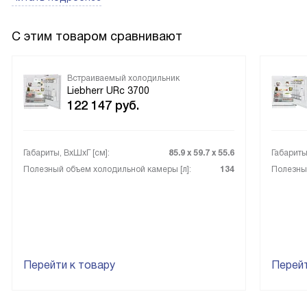
С этим товаром сравнивают
Встраиваемый холодильник
Liebherr URc 3700
122 147
руб.
Габариты, ВxШxГ [см]:
85.9 х 59.7 х 55.6
Габариты
Полезный объем холодильной камеры [л]:
134
Полезный
Перейти к товару
Перейт