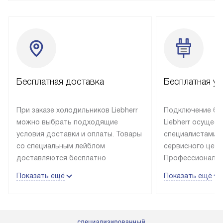
Бесплатная доставка
Бесплатная ус
При заказе холодильников Liebherr
Подключение бы
можно выбрать подходящие
Liebherr осущес
условия доставки и оплаты. Товары
специалистами 
со специальным лейблом
сервисного цент
доставляются бесплатно
Профессиональн
в пределах Москвы и МКАД
гарантия долгой
Показать ещё
Показать ещё
до подъезда, выезд за МКАД
эксплуатации те
оплачивается дополнительно.
и Санкт-Петербу
Товар со статусом в наличии может
со специальным
быть отгружен покупателю
подключается б