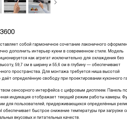
3600
дставляет собой гармоничное сочетание лаконичного оформле
ично дополнить интерьер кухни в современном стиле. Модель
зиционируется как агрегат исключительно для охлаждения без
ысоту, 59,7 см в ширину и 55,6 см в глубину — обеспечивают
нного пространства. Для монтажа требуется ниша высотой
что даёт определённую свободу при проектировании кухонного г
твом сенсорного интерфейса с цифровым дисплеем. Панель п
енная индикация отображает текущий режим работы камеры. Ф
ии для пользователей, придерживающихся определённых рели
l обеспечивает быстрое снижение температуры при загрузке 
альных вкусовых и питательных качеств.