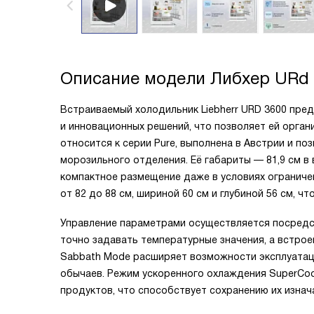
Описание модели
Либхер URd 
Встраиваемый холодильник Liebherr URD 3600 пре
и инновационных решений, что позволяет ей орган
относится к серии Pure, выполнена в Австрии и по
морозильного отделения. Её габариты — 81,9 см в в
компактное размещение даже в условиях ограниче
от 82 до 88 см, шириной 60 см и глубиной 56 см, 
Управление параметрами осуществляется посредс
точно задавать температурные значения, а встро
Sabbath Mode расширяет возможности эксплуатац
обычаев. Режим ускоренного охлаждения SuperCoo
продуктов, что способствует сохранению их изнач