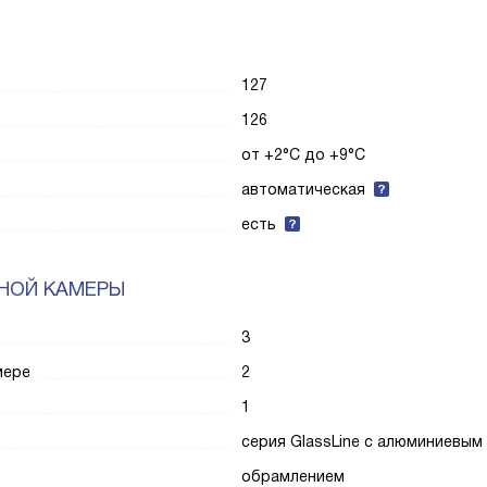
127
126
от +2°C до +9°C
автоматическая
есть
НОЙ КАМЕРЫ
3
мере
2
1
серия GlassLine с алюминиевым
обрамлением