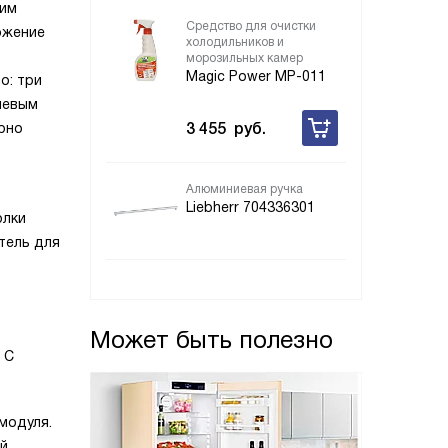
ким
Средство для очистки
ожение
холодильников и
морозильных камер
Magic Power MP-011
о: три
ниевым
3 455
руб.
рно
Алюминиевая ручка
Liebherr 704336301
олки
тель для
Может быть полезно
 C
модуля.
й.