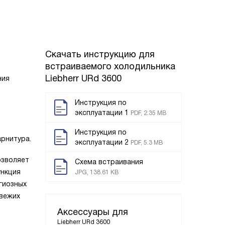
Скачать инструкцию для
встраиваемого холодильника
Liebherr URd 3600
ния
Инструкция по
эксплуатации 1
PDF, 2.35 MB
Инструкция по
арнитура.
эксплуатации 2
PDF, 5.3 MB
озволяет
Схема встраивания
ункция
JPG, 138.61 KB
гиозных
свежих
Аксессуары для
Liebherr URd 3600