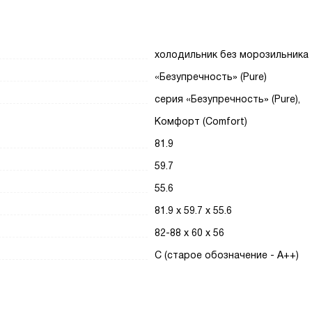
холодильник без морозильника
«Безупречность» (Pure)
серия «Безупречность» (Pure),
Комфорт (Comfort)
81.9
59.7
55.6
81.9 х 59.7 х 55.6
82-88 х 60 х 56
C (старое обозначение - A++)