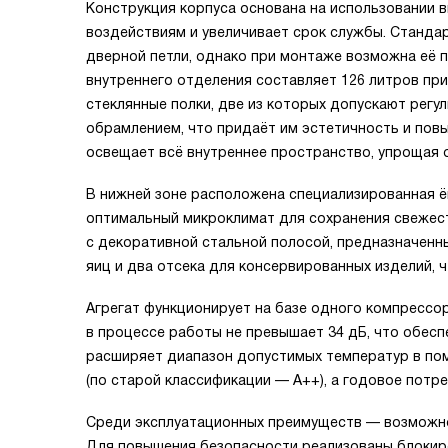
Конструкция корпуса основана на использовании 
воздействиям и увеличивает срок службы. Станд
дверной петли, однако при монтаже возможна её 
внутреннего отделения составляет 126 литров пр
стеклянные полки, две из которых допускают регу
обрамлением, что придаёт им эстетичность и по
освещает всё внутреннее пространство, упрощая 
В нижней зоне расположена специализированная 
оптимальный микроклимат для сохранения свежест
с декоративной стальной полосой, предназначенн
яиц и два отсека для консервированных изделий, ч
Агрегат функционирует на базе одного компрессо
в процессе работы не превышает 34 дБ, что обес
расширяет диапазон допустимых температур в пом
(по старой классификации — A++), а годовое потре
Среди эксплуатационных преимуществ — возможно
Для повышения безопасности реализованы блокиро