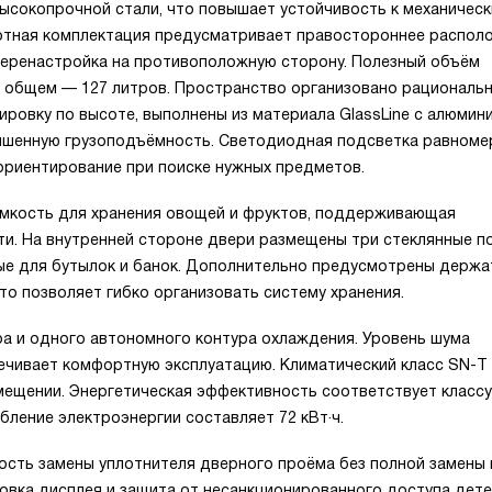
высокопрочной стали, что повышает устойчивость к механичес
артная комплектация предусматривает правостороннее распол
перенастройка на противоположную сторону. Полезный объём
и общем — 127 литров. Пространство организовано рациональн
лировку по высоте, выполнены из материала GlassLine с алюми
вышенную грузоподъёмность. Светодиодная подсветка равноме
ориентирование при поиске нужных предметов.
ёмкость для хранения овощей и фруктов, поддерживающая
и. На внутренней стороне двери размещены три стеклянные п
ые для бутылок и банок. Дополнительно предусмотрены держа
то позволяет гибко организовать систему хранения.
ра и одного автономного контура охлаждения. Уровень шума
печивает комфортную эксплуатацию. Климатический класс SN-T
ещении. Энергетическая эффективность соответствует классу
бление электроэнергии составляет 72 кВт·ч.
сть замены уплотнителя дверного проёма без полной замены 
вка дисплея и защита от несанкционированного доступа дете