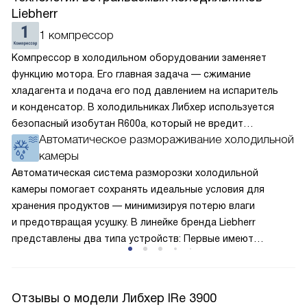
Liebherr
1 компрессор
Компрессор в холодильном оборудовании заменяет
функцию мотора. Его главная задача — сжимание
хладагента и подача его под давлением на испаритель
и конденсатор. В холодильниках Либхер используется
безопасный изобутан R600a, который не вредит
Автоматическое размораживание холодильной
окружающей среде. Компрессор перегоняет его
камеры
по охладительному контуру по принципу насоса. Чем
лучше работает «мотор» прибора, тем качественнее
Автоматическая система разморозки холодильной
и быстрее происходит охлаждение, затрачивается
камеры помогает сохранять идеальные условия для
меньше электроэнергии.
хранения продуктов — минимизируя потерю влаги
и предотвращая усушку. В линейке бренда Liebherr
представлены два типа устройств: Первые имеют
открытую заднюю стенку, на которой при высокой
влажности может образовываться конденсат — это
естественный физический процесс. Второй тип — модели
Отзывы о модели Либхер IRe 3900
с панелью, выполняющей функцию «сухой стенки». Такие