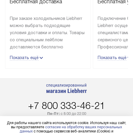
Бесплатная доставка
Бесплатная ус
При заказе холодильников Liebherr
Подключение бы
можно выбрать подходящие
Liebherr осущес
условия доставки и оплаты. Товары
специалистами 
со специальным лейблом
сервисного цент
доставляются бесплатно
Профессиональн
в пределах Москвы и МКАД
гарантия долгой
Показать ещё
Показать ещё
до подъезда, выезд за МКАД
эксплуатации те
оплачивается дополнительно.
и Санкт-Петербу
Товар со статусом в наличии может
со специальным
быть отгружен покупателю
подключается б
в течение трех дней. Доставка
мастера за МКА
в Санкт-Петербург и другие
за дополнительн
+7 800 333-46-21
регионы осуществляется через
Стоимость допо
транспортную компанию. После
по монтажу опре
Пн-Пт:
с 8:00 до 22:00
100% предоплаты наша компания
прайсу. Профес
Сб-Вс:
с 9:00 до 22:00
Для работы нашего сайта используются cookie. Используя наш сайт,
бесплатно доставляет заказ
и регулярное об
вы предоставляете
согласие на обработку ваших персональных
данных
с помощью сервисов веб-аналитики (Cookie) и
Бесплатно по России
до представительства
обеспечивают д