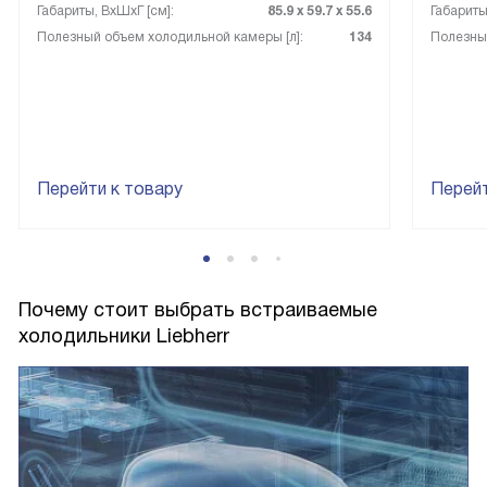
Габариты, ВxШxГ [см]:
85.9 х 59.7 х 55.6
Габариты
Полезный объем холодильной камеры [л]:
134
Полезный
Перейти к товару
Перейт
Почему стоит выбрать встраиваемые
холодильники Liebherr