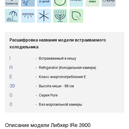
Расшифровка названия модели встраиваемого
холодильника
I
Встраиваемый в нишу
R
Refrigerator (Холодильная камера)
E
Класс энергопотребления E
39
Высота ниши - 88 см
0
Серия Pure
0
Без морозильной камеры
Описание модели
Либхер IRe 3900