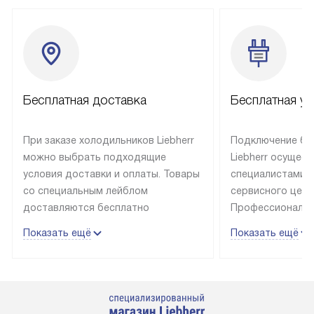
Бесплатная доставка
Бесплатная ус
При заказе холодильников Liebherr
Подключение бы
можно выбрать подходящие
Liebherr осущес
условия доставки и оплаты. Товары
специалистами 
со специальным лейблом
сервисного цент
доставляются бесплатно
Профессиональн
в пределах Москвы и МКАД
гарантия долгой
Показать ещё
Показать ещё
до подъезда, выезд за МКАД
эксплуатации те
оплачивается дополнительно.
и Санкт-Петербу
Товар со статусом в наличии может
со специальным
быть отгружен покупателю
подключается б
в течение трех дней. Доставка
мастера за МКА