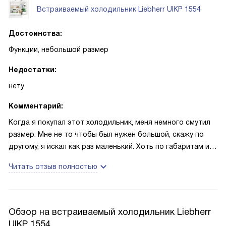
Встраиваемый холодильник Liebherr UIKP 1554
Достоинства:
Функции, небольшой размер
Недостатки:
нету
Комментарий:
Когда я покупал этот холодильник, меня немного смутил
размер. Мне не то чтобы был нужен большой, скажу по
другому, я искал как раз маленький. Хоть по габаритам и
вместимости он мне подходил, на картинках выглядело,
Читать отзыв полностью
что он очень маленький. Но, после покупки, мои сомнения
испарились. Холодильник оказался тем, чем надо. Всё что
мне было нужно туда вмещалось и даже оставалось
место. Не смотря на свой размер он был прочный. Стекло
Обзор на встраиваемый холодильник Liebherr
не трескалось, пластмасса из которой сделаны полки для
UIKP 1554