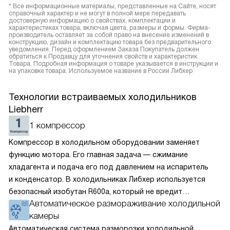
* Все информационные материалы, представленные на Сайте, носят
справочный характер и не могут в полной мере передавать
достоверную информацию о свойствах, комплектации и
характеристиках товара, включая цвета, размеры и формы. Фирма-
производитель оставляет за собой право на внесение изменений в
конструкцию, дизайн и комплектацию товара без предварительного
уведомления. Перед оформлением Заказа Покупатель должен
обратиться к Продавцу для уточнения свойств и характеристик
Товара. Подробная информация о товаре указывается в инструкции и
на упаковке товара. Используемое название в России Либхер
Технологии встраиваемых холодильников
Liebherr
1 компрессор
Компрессор в холодильном оборудовании заменяет
функцию мотора. Его главная задача — сжимание
хладагента и подача его под давлением на испаритель
и конденсатор. В холодильниках Либхер используется
безопасный изобутан R600a, который не вредит
Автоматическое размораживание холодильной
окружающей среде. Компрессор перегоняет его
камеры
по охладительному контуру по принципу насоса. Чем
лучше работает «мотор» прибора, тем качественнее
Автоматическая система разморозки холодильной