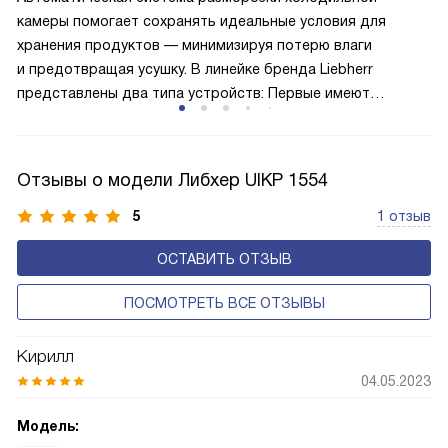
и быстрее происходит охлаждение, затрачивается
камеры помогает сохранять идеальные условия для
меньше электроэнергии.
хранения продуктов — минимизируя потерю влаги
и предотвращая усушку. В линейке бренда Liebherr
представлены два типа устройств: Первые имеют
открытую заднюю стенку, на которой при высокой
влажности может образовываться конденсат — это
естественный физический процесс. Второй тип — модели
Отзывы о модели Либхер UIKP 1554
с панелью, выполняющей функцию «сухой стенки». Такие
устройства обеспечивают более комфортную
5
1 отзыв
эксплуатацию и чаще всего оснащены нулевой зоной
ОСТАВИТЬ ОТЗЫВ
свежести BioFresh 0°C. Они встречаются в сериях Plus,
Prime и Peak.
ПОСМОТРЕТЬ ВСЕ ОТЗЫВЫ
Кирилл
04.05.2023
Модель: