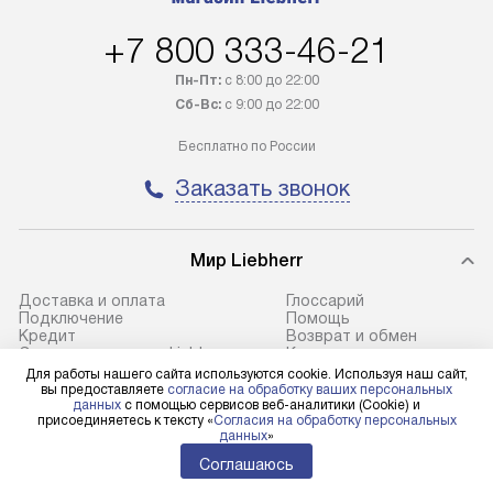
в Санкт-Петербург и другие
за дополнительн
+7 800 333-46-21
регионы осуществляется через
Стоимость допо
транспортную компанию. После
по монтажу опре
Пн-Пт:
с 8:00 до 22:00
100% предоплаты наша компания
прайсу. Профес
Сб-Вс:
с 9:00 до 22:00
бесплатно доставляет заказ
и регулярное об
Бесплатно по России
до представительства
обеспечивают д
транспортной компании в городе
и эффективное 
Заказать звонок
Москва. Пожалуйста, уточняйте
техники, предо
условия доставки у менеджера при
возможные ошибк
оформлении заказа.
Мир Liebherr
Готовые коммун
В оговоренный день служба
предполагают н
Доставка и оплата
Глоссарий
Подключение
Помощь
доставки доставит упакованный
установленной р
Кредит
Возврат и обмен
прибор до подъезда. Если
холодильников с
Сервисные центры Liebherr
Контакты
Cтатьи
Для работы нашего сайта используются cookie. Используя наш сайт,
требуется переместить прибор
требующим под
вы предоставляете
согласие на обработку ваших персональных
до двери квартиры или до места
к водопроводу, 
данных
с помощью сервисов веб-аналитики (Cookie) и
присоединяетесь к тексту «
Согласия на обработку персональных
установки, пожалуйста,
наличие крана. 
Для физических лиц
данных
»
shop@l-rus.ru
предварительно уточните это
установка включ
Соглашаюсь
Для юридических лиц
с менеджером. За данную услугу
упаковки и тран
business@kvalitet.company