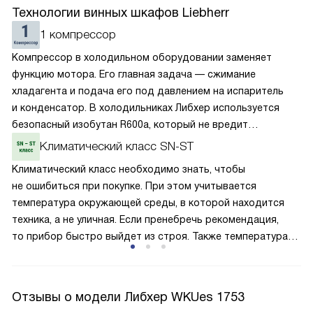
Технологии винных шкафов Liebherr
1 компрессор
Компрессор в холодильном оборудовании заменяет
функцию мотора. Его главная задача — сжимание
хладагента и подача его под давлением на испаритель
и конденсатор. В холодильниках Либхер используется
безопасный изобутан R600a, который не вредит
окружающей среде. Компрессор перегоняет его
Климатический класс SN-ST
по охладительному контуру по принципу насоса. Чем
Климатический класс необходимо знать, чтобы
лучше работает «мотор» прибора, тем качественнее
не ошибиться при покупке. При этом учитывается
и быстрее происходит охлаждение, затрачивается
температура окружающей среды, в которой находится
меньше электроэнергии.
техника, а не уличная. Если пренебречь рекомендация,
то прибор быстро выйдет из строя. Также температура
влияет на качество и интенсивность охлаждения, затрату
электроэнергии. Класс SN — ST подходит как для
умеренного, так и субтропического климата. Температура
Отзывы о модели Либхер WKUes 1753
в помещении может варьироваться