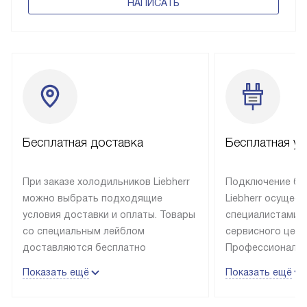
НАПИСАТЬ
Бесплатная доставка
Бесплатная ус
При заказе холодильников Liebherr
Подключение бы
можно выбрать подходящие
Liebherr осущес
условия доставки и оплаты. Товары
специалистами 
со специальным лейблом
сервисного цент
доставляются бесплатно
Профессиональн
в пределах Москвы и МКАД
гарантия долгой
Показать ещё
Показать ещё
до подъезда, выезд за МКАД
эксплуатации те
оплачивается дополнительно.
и Санкт-Петербу