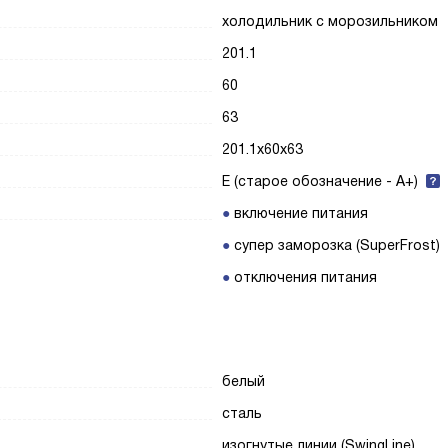
холодильник с морозильником
201.1
60
63
201.1x60x63
E (старое обозначение - A+)
включение питания
супер заморозка (SuperFrost)
отключения питания
белый
сталь
изогнутые линии (SwingLine)