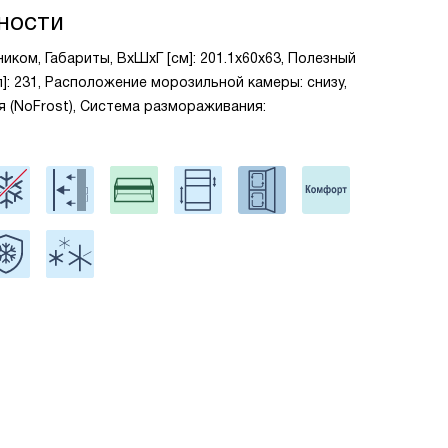
ности
иком, Габариты, ВxШxГ [см]: 201.1x60x63, Полезный
]: 231, Расположение морозильной камеры: снизу,
я (NoFrost), Система размораживания: