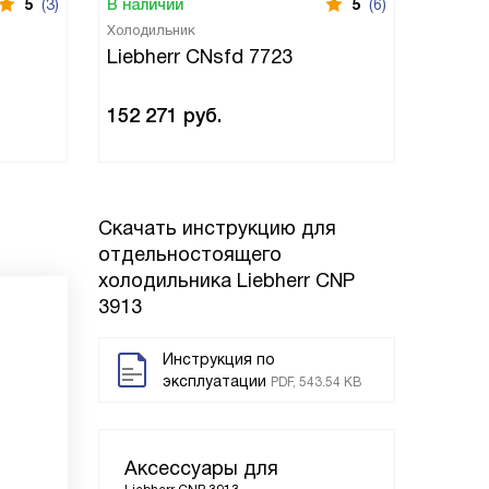
5
(3)
В наличии
5
(6)
В нали
Холодильник
Холоди
Liebherr CNsfd 7723
Liebh
152 271
руб.
128 0
Скачать инструкцию для
отдельностоящего
холодильника
Liebherr CNP
3913
Инструкция по
эксплуатации
PDF, 543.54 KB
Аксессуары для