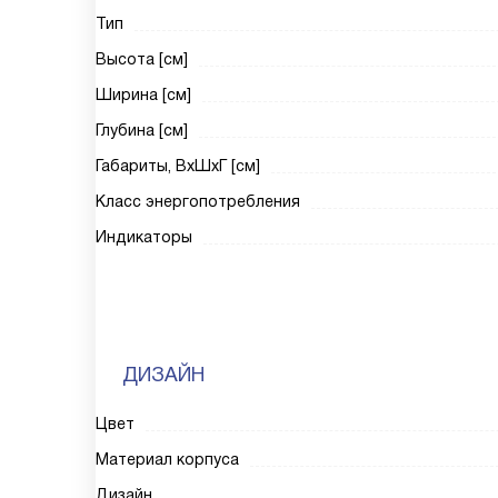
Тип
Высота [см]
Ширина [см]
Глубина [см]
Габариты, ВxШxГ [см]
Класс энергопотребления
Индикаторы
ДИЗАЙН
Цвет
Материал корпуса
Дизайн