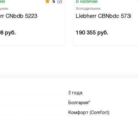
чии
5
(2)
В наличии
ьник
Холодильник
err CNbdb 5223
Liebherr CBNbdc 573i
98
руб.
190 355
руб.
2 года
Болгария*
Комфорт (Comfort)