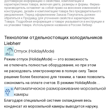
достоверную информацию о свойствах, комплектации и
характеристиках товара, включая цвета, размеры и формы. Фирма-
производитель оставляет за собой право на внесение изменений в
конструкцию, дизайн и комплектацию товара без предварительного
уведомления. Перед оформлением Заказа Покупатель должен
обратиться к Продавцу для уточнения свойств и характеристик
Товара. Подробная информация о товаре указывается в инструкции и
на упаковке товара. Используемое название в России Либхер
Технологии отдельностоящих холодильников
Liebherr
Отпуск (HolidayMode)
Режим отпуск (HolidayMode) — это возможность
не отключать полностью оборудование, но при этом
не расходовать электроэнергию в полную силу. Такое
решение более безопасно для техники, а также позволить
сэкономить на оплате счетов. В режиме HolidayMode
Автоматическое размораживание морозильной
вентилятор и суперохлаждение не работают, а в камере
камеры
устанавливается температура в районе +15 градусов. Это
позволяет сохранить продукты на определённое время
Благодаря специальной системе охлаждения весь
и избежать появление неприятных запахов.
конденсат из морозильной камеры выводится наружу,