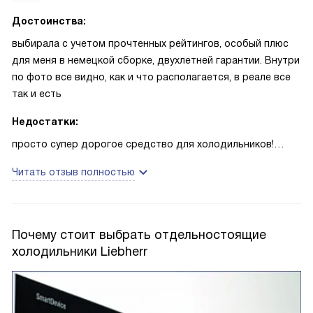
Достоинства:
выбирала с учетом прочтенных рейтингов, особый плюс
для меня в немецкой сборке, двухлетней гарантии. Внутри
по фото все видно, как и что располагается, в реале все
так и есть
Недостатки:
просто супер дорогое средство для холодильников!
больше пяти тысяч! я считаю, что это ту мач, вот честно..
Читать отзыв полностью
одно дело, если бы положили что-то типа пробника,
чтобы восхитится им хотя бы, но покупать на такие денги
моющее средство... не знаю на кого оно расчитано
Почему стоит выбрать отдельностоящие
холодильники Liebherr