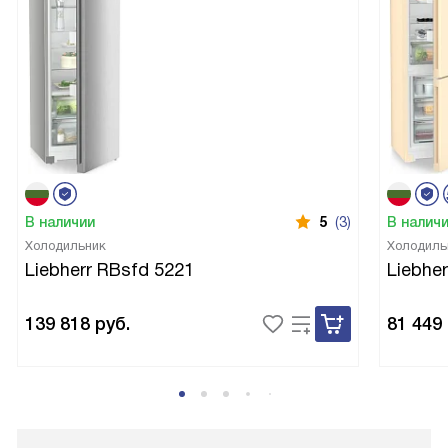
В наличии
5
(3)
В налич
Холодильник
Холодиль
Liebherr RBsfd 5221
Liebhe
139 818
руб.
81 449