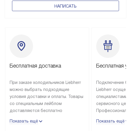
НАПИСАТЬ
Бесплатная доставка
Бесплатная ус
При заказе холодильников Liebherr
Подключение бы
можно выбрать подходящие
Liebherr осущес
условия доставки и оплаты. Товары
специалистами 
со специальным лейблом
сервисного цент
доставляются бесплатно
Профессиональн
в пределах Москвы и МКАД
гарантия долгой
Показать ещё
Показать ещё
до подъезда, выезд за МКАД
эксплуатации те