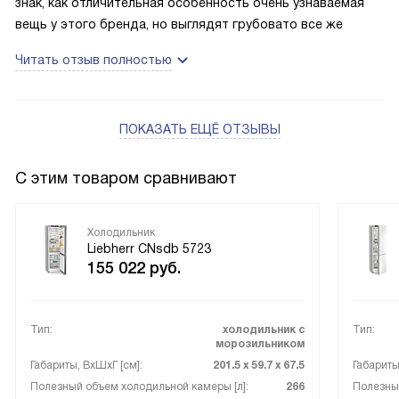
знак, как отличительная особенность очень узнаваемая
вещь у этого бренда, но выглядят грубовато все же
Читать отзыв полностью
ПОКАЗАТЬ ЕЩЁ ОТЗЫВЫ
С этим товаром сравнивают
Холодильник
Liebherr CNsdb 5723
155 022
руб.
Тип:
холодильник с
Тип:
морозильником
Габариты, ВxШxГ [см]:
201.5 х 59.7 х 67.5
Габариты
Полезный объем холодильной камеры [л]:
266
Полезный