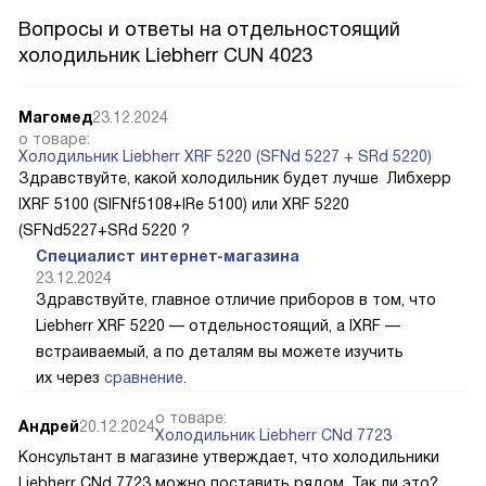
Вопросы и ответы на отдельностоящий
холодильник Liebherr CUN 4023
Магомед
23.12.2024
о товаре:
Холодильник Liebherr XRF 5220 (SFNd 5227 + SRd 5220)
Здравствуйте, какой холодильник будет лучше Либхерр
IXRF 5100 (SIFNf5108+IRe 5100) или XRF 5220
(SFNd5227+SRd 5220 ?
Специалист интернет-магазина
23.12.2024
Здравствуйте, главное отличие приборов в том, что
Liebherr XRF 5220 — отдельностоящий, а IXRF —
встраиваемый, а по деталям вы можете изучить
их через
сравнение
.
о товаре:
Андрей
20.12.2024
Холодильник Liebherr CNd 7723
Консультант в магазине утверждает, что холодильники
Liebherr CNd 7723 можно поставить рядом. Так ли это?