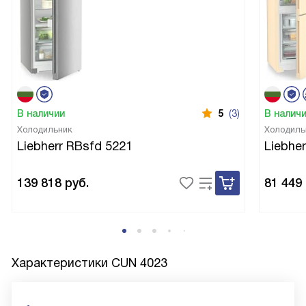
В наличии
5
(3)
В налич
Холодильник
Холодиль
Liebherr RBsfd 5221
Liebhe
139 818
руб.
81 449
Характеристики
CUN 4023