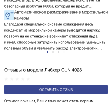
и конденсатор. В холодильниках Либхер используется
безопасный изобутан R600a, который не вредит
Автоматическое размораживание морозильной
окружающей среде. Компрессор перегоняет его
камеры
по охладительному контуру по принципу насоса. Чем
лучше работает «мотор» прибора, тем качественнее
Благодаря специальной системе охлаждения весь
и быстрее происходит охлаждение, затрачивается
конденсат из морозильной камеры выводится наружу,
меньше электроэнергии.
поэтому на ее стенках не возникают отложения льда
и инея, способные затруднить использование, уменьшить
полезный объем и увеличить расход электроэнергии.
Соответстве нет необходимости в частых
размораживаниях, поскольку оттаивание происходит
автоматически.
Отзывы о модели Либхер CUN 4023
ОСТАВИТЬ ОТЗЫВ
Отзывов пока нет, Ваш отзыв может стать первым.