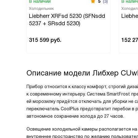
В наличии
5
(3)
В нали
Холодильник
Холодил
Liebherr XRFsd 5230 (SFNsdd
Liebhe
5237 + SRsdd 5230)
315 599
руб.
152 2
Описание модели
Либхер CUw
Прибор относится к классу комфорт, строгий диза
к современному интерьеру. Система SmartFrost пр
ей морозилку придётся отключать для уборки не 
переключатель CoolPlus предотвратит перебои в 
автономное сохранение холода до 27 часов.
Освещение холодильной камеры располагается на п
внутреннее пространство по желанию пользовате