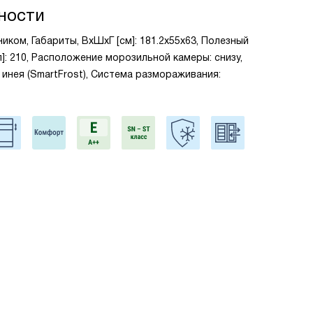
ности
иком, Габариты, ВxШxГ [см]: 181.2x55x63, Полезный
]: 210, Расположение морозильной камеры: снизу,
инея (SmartFrost), Система размораживания: