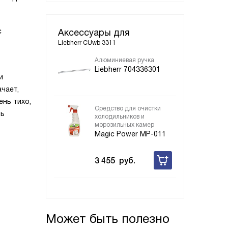
.
с
Аксессуары для
Liebherr CUwb 3311
Алюминиевая ручка
Liebherr 704336301
и
чает,
нь тихо,
Средство для очистки
ть
холодильников и
морозильных камер
Magic Power MP-011
3 455
руб.
Может быть полезно