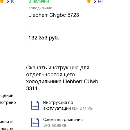
5
(6)
В наличии
5
(4)
В нали
Холодильник
Холоди
Liebherr CNgbc 5723
Liebh
132 353
руб.
110 8
Скачать инструкцию для
отдельностоящего
холодильника
Liebherr CUwb
3311
ещении
смотрено
Инструкция по
эксплуатации
PDF, 2.44 MB
Схема встраивания
зменить
JPG, 50.69 KB
ьны для