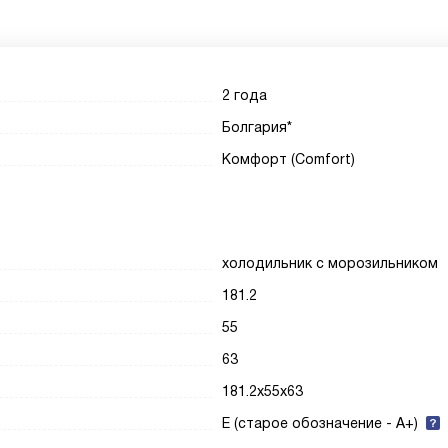
2 года
Болгария*
Комфорт (Comfort)
холодильник с морозильником
181.2
55
63
181.2x55x63
E (старое обозначение - A+)