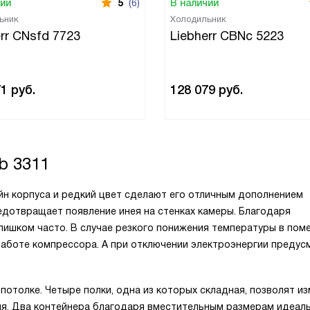
чии
5
(6)
В наличии
ьник
Холодильник
rr CNsfd 7723
Liebherr CBNc 5223
71
руб.
128 079
руб.
b 3311
йн корпуса и редкий цвет сделают его отличным дополнением
едотвращает появление инея на стенках камеры. Благодаря
слишком часто. В случае резкого понижения температуры в пом
работе компрессора. А при отключении электроэнергии преду
отолке. Четыре полки, одна из которых складная, позволят и
ля. Два контейнера благодаря вместительным размерам идеал