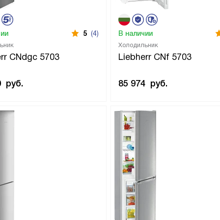
чии
5
(4)
В наличии
ьник
Холодильник
err CNdgc 5703
Liebherr CNf 5703
0
руб.
85 974
руб.