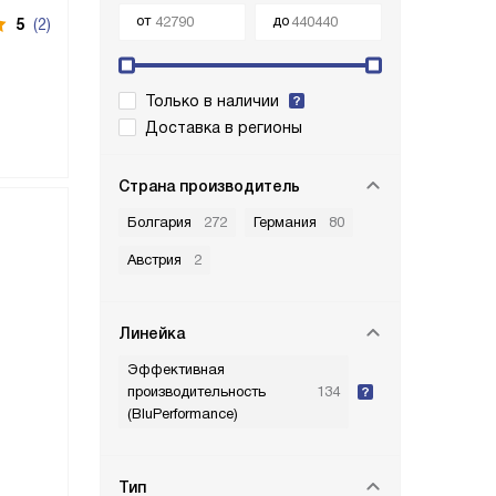
от
до
5
(2)
Только в наличии
Доставка в регионы
Cтрана производитель
Болгария
272
Германия
80
Австрия
2
Линейка
Эффективная
производительность
134
(BluPerformance)
Тип