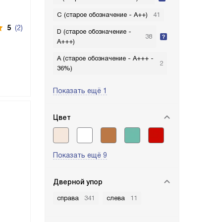
C (старое обозначение - A++)
41
5
(2)
D (старое обозначение -
38
A+++)
A (старое обозначение - A+++ -
2
36%)
Показать ещё 1
Цвет
Показать ещё 9
Дверной упор
справа
341
слева
11