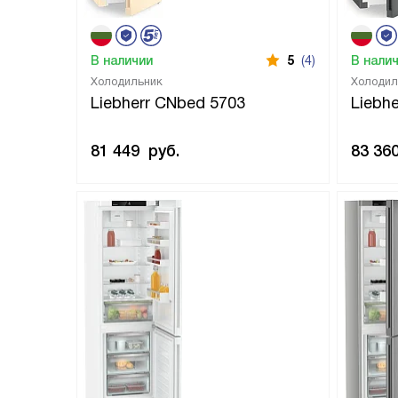
В наличии
5
(4)
В нали
Холодильник
Холодил
Liebherr CNbed 5703
Liebh
81 449
руб.
83 36