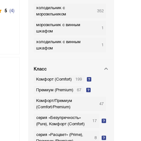
холодильник с
5
(4)
352
морозильником
морозильник с винным
1
шкафом
холодильник с винным
1
шкафом
Класс
Комфорт (Comfort)
199
Премиум (Premium)
67
Комфорт/Премиум
47
(Comfort/Premium)
серия «Безупречность»
17
(Pure), Комфорт (Comfort)
серия «Расцвет» (Prime),
8
Премиум (Premium)