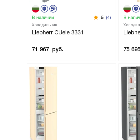
В наличии
5
(4)
В нали
Холодильник
Холодил
Liebherr CUele 3331
Liebh
71 967
руб.
75 69