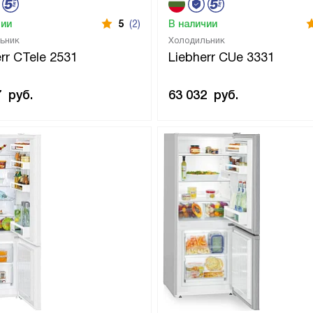
чии
5
(2)
В наличии
ьник
Холодильник
rr CTele 2531
Liebherr CUe 3331
7
руб.
63 032
руб.