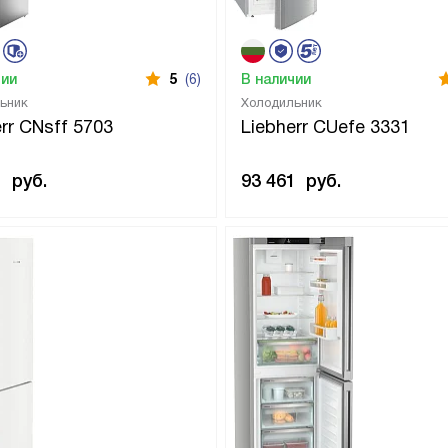
чии
5
(6)
В наличии
ьник
Холодильник
rr CNsff 5703
Liebherr CUefe 3331
1
руб.
93 461
руб.