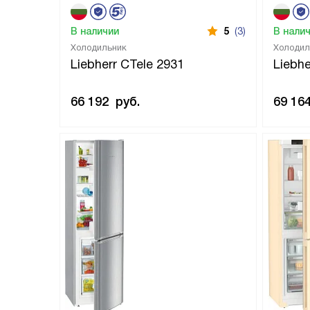
В наличии
5
(3)
В нали
Холодильник
Холодил
Liebherr CTele 2931
Liebh
66 192
руб.
69 16