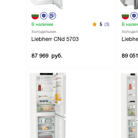
В наличии
5
(3)
В нали
Холодильник
Холодил
Liebherr CNd 5703
Liebhe
87 969
руб.
89 05