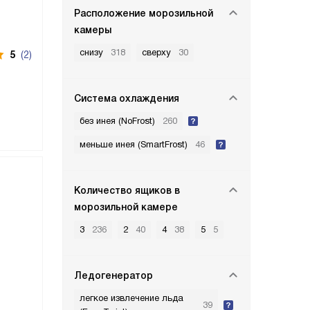
Расположение морозильной
камеры
снизу
318
сверху
30
5
(2)
Система охлаждения
без инея (NoFrost)
260
меньше инея (SmartFrost)
46
Количество ящиков в
морозильной камере
3
236
2
40
4
38
5
5
Ледогенератор
легкое извлечение льда
39