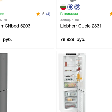
чии
5
(4)
В наличии
ьник
Холодильник
err CNbed 5203
Liebherr CUele 2831
5
руб.
78 929
руб.