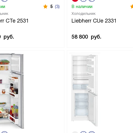
чии
5
(3)
В наличии
ьник
Холодильник
err CTe 2531
Liebherr CUe 2331
9
руб.
58 800
руб.