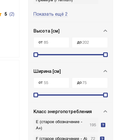
5
(2)
Показать ещё 2
Высота [см]
от
до
Ширина [см]
от
до
Класс энергопотребления
E (старое обозначение -
195
A+)
F (старое обозначение - A)
72