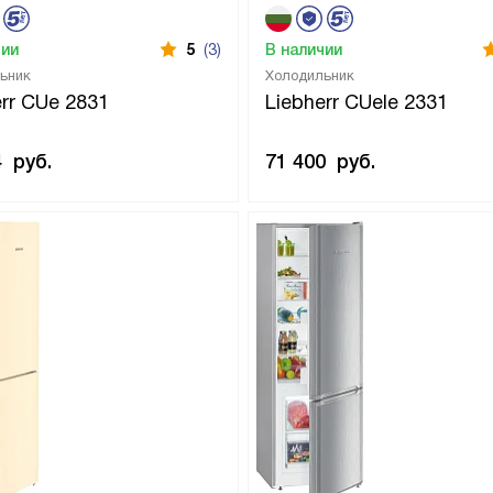
чии
5
(3)
В наличии
ьник
Холодильник
err CUe 2831
Liebherr CUele 2331
4
руб.
71 400
руб.