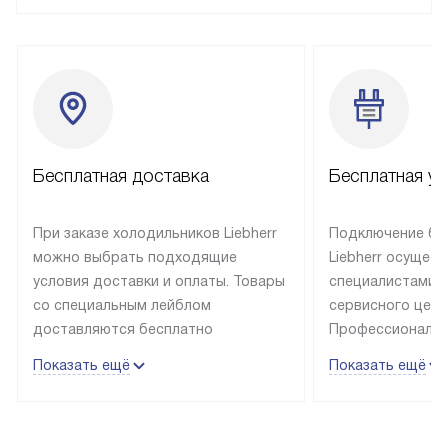
Бесплатная доставка
Бесплатная ус
При заказе холодильников Liebherr
Подключение бы
можно выбрать подходящие
Liebherr осущес
условия доставки и оплаты. Товары
специалистами 
со специальным лейблом
сервисного цент
доставляются бесплатно
Профессиональн
в пределах Москвы и МКАД
гарантия долгой
Показать ещё
Показать ещё
до подъезда, выезд за МКАД
эксплуатации те
оплачивается дополнительно.
и Санкт-Петербу
Товар со статусом в наличии может
со специальным