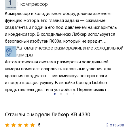
1 компрессор
Компрессор в холодильном оборудовании заменяет
функцию мотора. Его главная задача — сжимание
хладагента и подача его под давлением на испаритель
и конденсатор. В холодильниках Либхер используется
безопасный изобутан R600a, который не вредит
Автоматическое размораживание холодильной
окружающей среде. Компрессор перегоняет его
камеры
по охладительному контуру по принципу насоса. Чем
лучше работает «мотор» прибора, тем качественнее
Автоматическая система разморозки холодильной
и быстрее происходит охлаждение, затрачивается
камеры помогает сохранять идеальные условия для
меньше электроэнергии.
хранения продуктов — минимизируя потерю влаги
и предотвращая усушку. В линейке бренда Liebherr
представлены два типа устройств: Первые имеют
открытую заднюю стенку, на которой при высокой
влажности может образовываться конденсат — это
естественный физический процесс. Второй тип — модели
Отзывы о модели Либхер KB 4330
с панелью, выполняющей функцию «сухой стенки». Такие
устройства обеспечивают более комфортную
5
2 отзыва