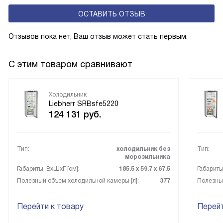
эксплуатацию и чаще всего оснащены нулевой зоной
ОСТАВИТЬ ОТЗЫВ
свежести BioFresh 0°C. Они встречаются в сериях Plus,
Prime и Peak.
Отзывов пока нет, Ваш отзыв может стать первым.
С этим товаром сравнивают
Холодильник
Liebherr SRBsfe5220
124 131
руб.
Тип:
холодильник без
Тип:
морозильника
Габариты, ВxШxГ [см]:
185.5 х 59.7 х 67.5
Габариты
Полезный объем холодильной камеры [л]:
377
Полезный
Перейти к товару
Перейт