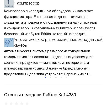
1 компрессор
Компрессор в холодильном оборудовании заменяет
функцию мотора. Его главная задача — сжимание
хладагента и подача его под давлением на испаритель
и конденсатор. В холодильниках Либхер используется
безопасный изобутан R600a, который не вредит
Автоматическое размораживание холодильной
окружающей среде. Компрессор перегоняет его
камеры
по охладительному контуру по принципу насоса. Чем
лучше работает «мотор» прибора, тем качественнее
Автоматическая система разморозки холодильной
и быстрее происходит охлаждение, затрачивается
камеры помогает сохранять идеальные условия для
меньше электроэнергии.
хранения продуктов — минимизируя потерю влаги
и предотвращая усушку. В линейке бренда Liebherr
представлены два типа устройств: Первые имеют
открытую заднюю стенку, на которой при высокой
влажности может образовываться конденсат — это
естественный физический процесс. Второй тип — модели
Отзывы о модели Либхер Kef 4330
с панелью, выполняющей функцию «сухой стенки». Такие
устройства обеспечивают более комфортную