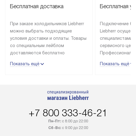
Бесплатная доставка
Бесплатная ус
При заказе холодильников Liebherr
Подключение бы
можно выбрать подходящие
Liebherr осущес
условия доставки и оплаты. Товары
специалистами 
со специальным лейблом
сервисного цент
доставляются бесплатно
Профессиональн
в пределах Москвы и МКАД
гарантия долгой
Показать ещё
Показать ещё
до подъезда, выезд за МКАД
эксплуатации те
оплачивается дополнительно.
и Санкт-Петербу
Товар со статусом в наличии может
со специальным
быть отгружен покупателю
подключается б
в течение трех дней. Доставка
мастера за МКА
в Санкт-Петербург и другие
за дополнительн
+7 800 333-46-21
регионы осуществляется через
Стоимость допо
транспортную компанию. После
по монтажу опре
Пн-Пт:
с 8:00 до 22:00
100% предоплаты наша компания
прайсу. Профес
Сб-Вс:
с 9:00 до 22:00
бесплатно доставляет заказ
и регулярное об