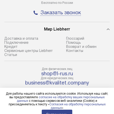
Бесплатно по России
до представительства
обеспечивают д
транспортной компании в городе
и эффективное 
Заказать звонок
Москва. Пожалуйста, уточняйте
техники, предо
условия доставки у менеджера при
возможные ошибк
оформлении заказа.
Мир Liebherr
Готовые коммун
В оговоренный день служба
предполагают н
Доставка и оплата
Глоссарий
Подключение
Помощь
доставки доставит упакованный
установленной р
Кредит
Возврат и обмен
прибор до подъезда. Если
холодильников с
Сервисные центры Liebherr
Контакты
Cтатьи
требуется переместить прибор
требующим под
до двери квартиры или до места
к водопроводу, 
установки, пожалуйста,
наличие крана. 
Для физических лиц
shop@l-rus.ru
предварительно уточните это
установка включ
Для юридических лиц
с менеджером. За данную услугу
упаковки и тран
business@kvalitet.company
взимается дополнительная плата.
креплений, при 
Учитывайте габариты прибора, если
и соединение от
Для работы нашего сайта используются cookie. Используя наш сайт,
НАПИСАТЬ РУКОВОДСТВУ
вы предоставляете
согласие на обработку ваших персональных
они не позволяют пронести его
Техника монтиру
данных
с помощью сервисов веб-аналитики (Cookie) и
присоединяетесь к тексту «
Согласия на обработку персональных
через дверной проем,
нишу или на зар
Политика конфиденциальности
данных
»
то сотрудники транспортной
предусмотренно
Условия продажи