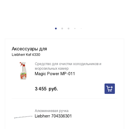
P
Аксессуары для
Liebherr Kef 4330
Средство для очистки холодильников и
морозильных камер
Magic Power MP-011
3 455
руб.
Алюминиевая ручка
Liebherr 704336301