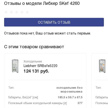
Отзывы о модели Либхер SKef 4260
с панелью, выполняющей функцию «сухой стенки». Такие
устройства обеспечивают более комфортную
эксплуатацию и чаще всего оснащены нулевой зоной
ОСТАВИТЬ ОТЗЫВ
свежести BioFresh 0°C. Они встречаются в сериях Plus,
Prime и Peak.
Отзывов пока нет, Ваш отзыв может стать первым.
С этим товаром сравнивают
Холодильник
Liebherr SRBsfe5220
124 131
руб.
Тип:
холодильник без
Тип:
морозильника
Габариты, ВxШxГ [см]:
185.5 х 59.7 х 67.5
Габариты
Полезный объем холодильной камеры [л]:
377
Полезный