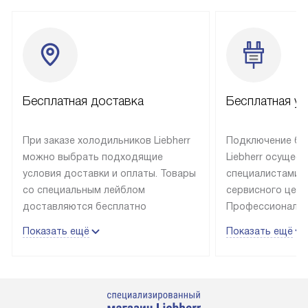
Бесплатная доставка
Бесплатная ус
При заказе холодильников Liebherr
Подключение бы
можно выбрать подходящие
Liebherr осущес
условия доставки и оплаты. Товары
специалистами 
со специальным лейблом
сервисного цент
доставляются бесплатно
Профессиональн
в пределах Москвы и МКАД
гарантия долгой
Показать ещё
Показать ещё
до подъезда, выезд за МКАД
эксплуатации те
оплачивается дополнительно.
и Санкт-Петербу
Товар со статусом в наличии может
со специальным
быть отгружен покупателю
подключается б
в течение трех дней. Доставка
мастера за МКА