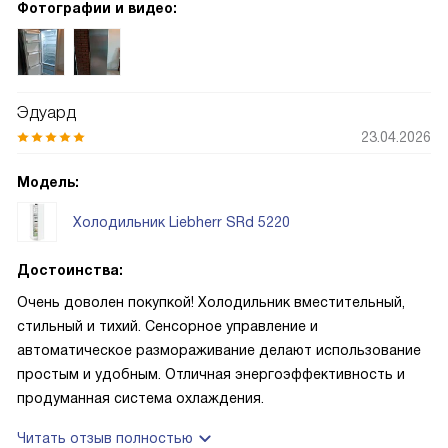
Фотографии и видео:
перевешивать. Установка прошла без проблем: за счёт
роликов и ручек транспортировка не стала испытанием.
Внутри всё продумано: полки из закалённого стекла
удобные и прочные, можно переставлять их по высоте,
Эдуард
есть специальная полка для бутылок, держатель для яиц
23.04.2026
и достаточно отделений на дверце. Зона для овощей и
фруктов действительно держит свежесть дольше,
Модель:
заметно реже приходится выбрасывать продукты. Фильтр
с активированным углём избавляет от посторонних
Холодильник Liebherr SRd 5220
запахов.
Достоинства:
Очень доволен покупкой! Холодильник вместительный,
стильный и тихий. Сенсорное управление и
автоматическое размораживание делают использование
простым и удобным. Отличная энергоэффективность и
продуманная система охлаждения.
Читать отзыв полностью