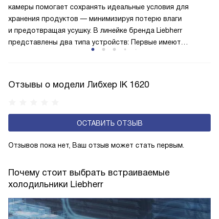
и быстрее происходит охлаждение, затрачивается
камеры помогает сохранять идеальные условия для
меньше электроэнергии.
хранения продуктов — минимизируя потерю влаги
и предотвращая усушку. В линейке бренда Liebherr
представлены два типа устройств: Первые имеют
открытую заднюю стенку, на которой при высокой
влажности может образовываться конденсат — это
естественный физический процесс. Второй тип — модели
Отзывы о модели Либхер IK 1620
с панелью, выполняющей функцию «сухой стенки». Такие
устройства обеспечивают более комфортную
эксплуатацию и чаще всего оснащены нулевой зоной
ОСТАВИТЬ ОТЗЫВ
свежести BioFresh 0°C. Они встречаются в сериях Plus,
Prime и Peak.
Отзывов пока нет, Ваш отзыв может стать первым.
Почему стоит выбрать встраиваемые
холодильники Liebherr