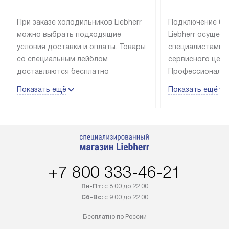
При заказе холодильников Liebherr
Подключение бы
можно выбрать подходящие
Liebherr осущес
условия доставки и оплаты. Товары
специалистами 
со специальным лейблом
сервисного цент
доставляются бесплатно
Профессиональн
в пределах Москвы и МКАД
гарантия долгой
Показать ещё
Показать ещё
до подъезда, выезд за МКАД
эксплуатации те
оплачивается дополнительно.
и Санкт-Петербу
Товар со статусом в наличии может
со специальным
быть отгружен покупателю
подключается б
в течение трех дней. Доставка
мастера за МКА
в Санкт-Петербург и другие
за дополнительн
+7 800 333-46-21
регионы осуществляется через
Стоимость допо
транспортную компанию. После
по монтажу опре
Пн-Пт:
с 8:00 до 22:00
100% предоплаты наша компания
прайсу. Профес
Сб-Вс:
с 9:00 до 22:00
бесплатно доставляет заказ
и регулярное об
Бесплатно по России
до представительства
обеспечивают д