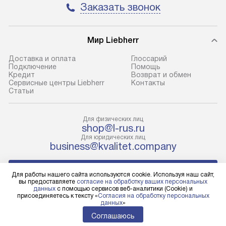
транспортной компании в городе
и эффективное 
Заказать звонок
Москва. Пожалуйста, уточняйте
техники, предо
условия доставки у менеджера при
возможные ошибк
оформлении заказа.
Мир Liebherr
Готовые коммун
В оговоренный день служба
предполагают н
Доставка и оплата
Глоссарий
Подключение
Помощь
доставки доставит упакованный
установленной р
Кредит
Возврат и обмен
прибор до подъезда. Если
холодильников с
Сервисные центры Liebherr
Контакты
Cтатьи
требуется переместить прибор
требующим под
до двери квартиры или до места
к водопроводу, 
установки, пожалуйста,
наличие крана. 
Для физических лиц
shop@l-rus.ru
предварительно уточните это
установка включ
Для юридических лиц
с менеджером. За данную услугу
упаковки и тран
business@kvalitet.company
взимается дополнительная плата.
креплений, при 
Учитывайте габариты прибора, если
и соединение от
НАПИСАТЬ РУКОВОДСТВУ
Для работы нашего сайта используются cookie. Используя наш сайт,
они не позволяют пронести его
Техника монтиру
вы предоставляете
согласие на обработку ваших персональных
данных
с помощью сервисов веб-аналитики (Cookie) и
через дверной проем,
нишу или на зар
Политика конфиденциальности
присоединяетесь к тексту «
Согласия на обработку персональных
то сотрудники транспортной
предусмотренно
данных
»
Условия продажи
службы не смогут демонтировать
с проверкой по 
Карта сайта
Соглашаюсь
© 2004 – 2026 Магазин LIEBHERR «Kvalitet Trade, LLC»