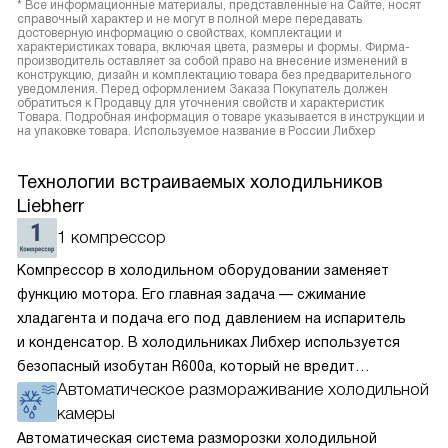
* Все информационные материалы, представленные на Сайте, носят
справочный характер и не могут в полной мере передавать
достоверную информацию о свойствах, комплектации и
характеристиках товара, включая цвета, размеры и формы. Фирма-
производитель оставляет за собой право на внесение изменений в
конструкцию, дизайн и комплектацию товара без предварительного
уведомления. Перед оформлением Заказа Покупатель должен
обратиться к Продавцу для уточнения свойств и характеристик
Товара. Подробная информация о товаре указывается в инструкции и
на упаковке товара. Используемое название в России Либхер
Технологии встраиваемых холодильников
Liebherr
1 компрессор
Компрессор в холодильном оборудовании заменяет
функцию мотора. Его главная задача — сжимание
хладагента и подача его под давлением на испаритель
и конденсатор. В холодильниках Либхер используется
безопасный изобутан R600a, который не вредит
Автоматическое размораживание холодильной
окружающей среде. Компрессор перегоняет его
камеры
по охладительному контуру по принципу насоса. Чем
лучше работает «мотор» прибора, тем качественнее
Автоматическая система разморозки холодильной